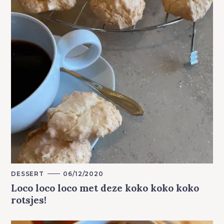
M
DESSERT
06/12/2020
A
Loco loco loco met deze koko koko koko
I
N
rotsjes!
C
A
T
E