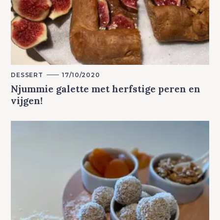
M
DESSERT
17/10/2020
A
Njummie galette met herfstige peren en
I
N
vijgen!
C
A
T
E
G
O
R
Y