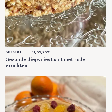
M
DESSERT
01/07/2021
A
Gezonde diepvriestaart met rode
I
N
vruchten
C
A
T
E
G
O
R
Y