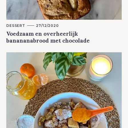
M
DESSERT
27/12/2020
A
Voedzaam en overheerlijk
I
N
banananabrood met chocolade
C
A
T
E
G
O
R
Y