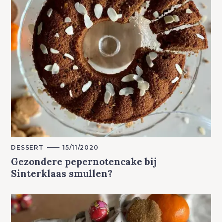
M
DESSERT
15/11/2020
A
Gezondere pepernotencake bij
I
N
Sinterklaas smullen?
C
A
T
E
G
O
R
Y