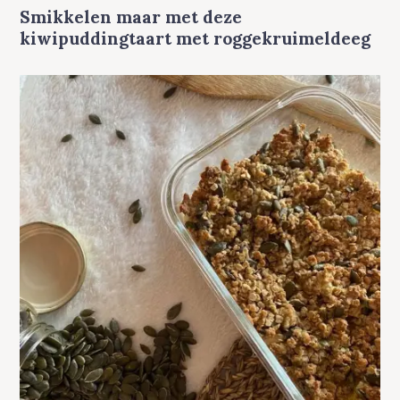
A
Smikkelen maar met deze
I
N
kiwipuddingtaart met roggekruimeldeeg
C
A
T
E
G
O
R
Y