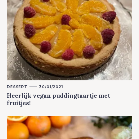
M
DESSERT
30/01/2021
A
Heerlijk vegan puddingtaartje met
I
N
fruitjes!
C
A
T
E
G
O
R
Y