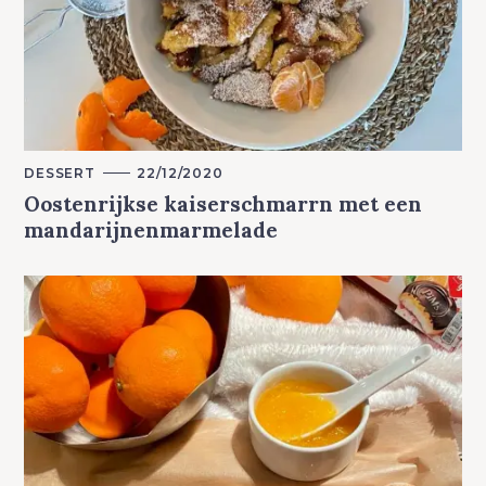
M
DESSERT
22/12/2020
A
Oostenrijkse kaiserschmarrn met een
I
N
mandarijnenmarmelade
C
A
T
E
G
O
R
Y