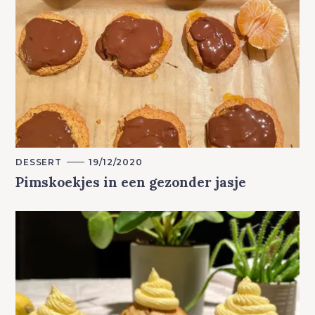
M
DESSERT
19/12/2020
A
Pimskoekjes in een gezonder jasje
I
N
C
A
T
E
G
O
R
Y