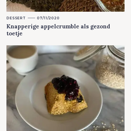
M
DESSERT
07/11/2020
A
Knapperige appelcrumble als gezond
I
N
toetje
C
A
T
E
G
O
R
Y