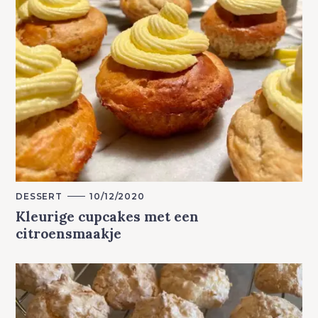
M
DESSERT
10/12/2020
A
Kleurige cupcakes met een
I
N
citroensmaakje
C
A
T
E
G
O
R
Y