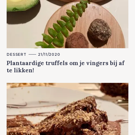
a
r
c
h
f
o
r
:
M
DESSERT
21/11/2020
A
Plantaardige truffels om je vingers bij af
I
N
te likken!
C
A
T
E
G
O
R
Y