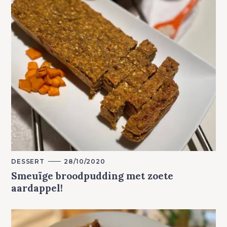
M
DESSERT
28/10/2020
A
Smeuïge broodpudding met zoete
I
N
aardappel!
C
A
T
E
G
O