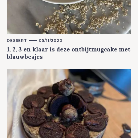
M
DESSERT
05/11/2020
A
1, 2, 3 en klaar is deze ontbijtmugcake met
I
N
blauwbesjes
C
A
T
E
G
O
R
Y