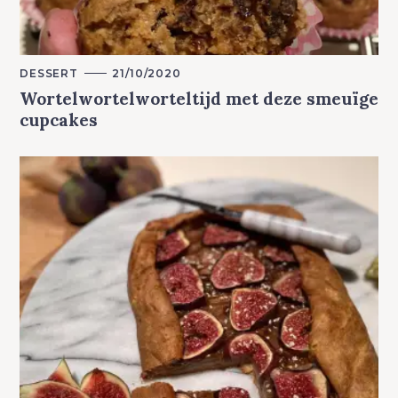
M
DESSERT
21/10/2020
A
Wortelwortelworteltijd met deze smeuïge
I
N
cupcakes
C
A
T
E
G
O
R
Y