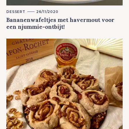
M
DESSERT
26/11/2020
A
Bananenwafeltjes met havermout voor
I
N
een njummie-ontbijt!
C
A
T
E
G
O
R
Y