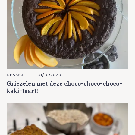
M
DESSERT
31/10/2020
A
Griezelen met deze choco-choco-choco-
I
N
kaki-taart!
C
A
T
E
G
O
R
Y