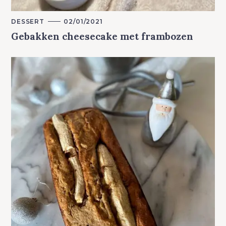
M
DESSERT
02/01/2021
A
Gebakken cheesecake met frambozen
I
N
C
A
T
E
G
O
R
Y