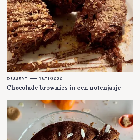
M
DESSERT
18/11/2020
A
Chocolade brownies in een notenjasje
I
N
C
A
T
E
G
O
R
Y