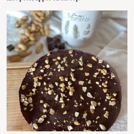
A
T
E
G
O
R
Y