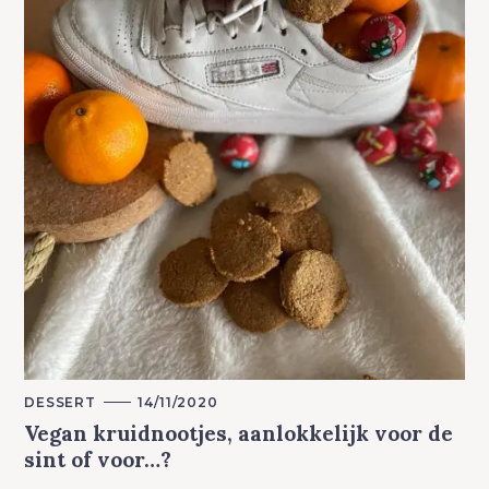
M
DESSERT
14/11/2020
A
Vegan kruidnootjes, aanlokkelijk voor de
I
N
sint of voor…?
C
A
T