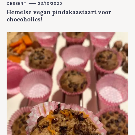
M
DESSERT
23/10/2020
A
Hemelse vegan pindakaastaart voor
I
N
chocoholics!
C
A
T
E
G
O
R
Y