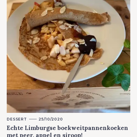
R
Y
M
DESSERT
25/10/2020
A
Echte Limburgse boekweitpannenkoeken
I
N
met peer, appel en siroop!
C