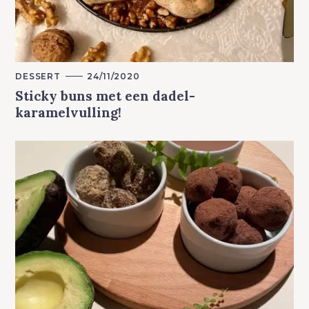
M
DESSERT
24/11/2020
A
Sticky buns met een dadel-
I
N
karamelvulling!
C
A
T
E
G
O
R
Y
S
e