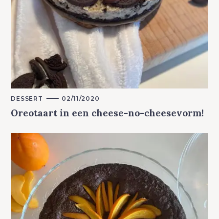
M
DESSERT
02/11/2020
A
Oreotaart in een cheese-no-cheesevorm!
I
N
C
A
T
E
G
O
R
Y