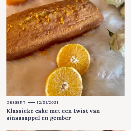
M
DESSERT
12/01/2021
A
Klassieke cake met een twist van
I
N
sinaasappel en gember
C
A
T
E