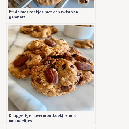
Pindakaaskoekjes met een twist van
gember!
S
e
a
r
c
h
f
o
r
:
Knapperige havermoutkoekjes met
amandeltjes