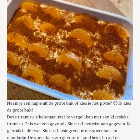
Neem je een hapje uit de grote bak of kies je het potje? 🙂 Ik kies
de grote bak!
Deze tiramisu is helemaal niet te vergelijken met een klassieke
tiramisu. Er is wel een gezonde Sinterklaastwist aan gegeven. Ik
gebruikte dé twee Sinterklaasingrediënten: speculaas en
mandarijn. De speculaas zorgt voor de zoetheid, terwijl de