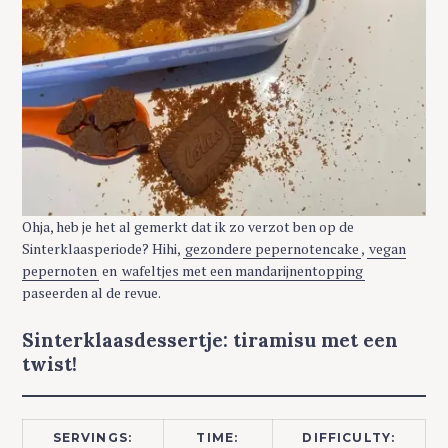
Ohja, heb je het al gemerkt dat ik zo verzot ben op de
Sinterklaasperiode? Hihi,
gezondere pepernotencake
,
vegan
pepernoten
en
wafeltjes met een mandarijnentopping
paseerden al de revue.
Sinterklaasdessertje: tiramisu met een
twist!
SERVINGS:
TIME:
DIFFICULTY: