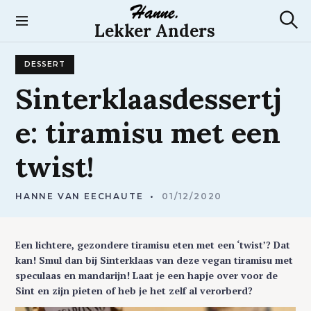
S
k
Lekker Anders
S
i
e
p
a
DESSERT
t
r
c
o
Sinterklaasdessertj
h
c
o
e:
tiramisu
met
een
n
t
twist!
e
n
t
HANNE VAN EECHAUTE
01/12/2020
Een lichtere, gezondere tiramisu eten met een ‘twist’? Dat
kan! Smul dan bij Sinterklaas van deze vegan tiramisu met
speculaas en mandarijn! Laat je een hapje over voor de
Sint en zijn pieten of heb je het zelf al verorberd?