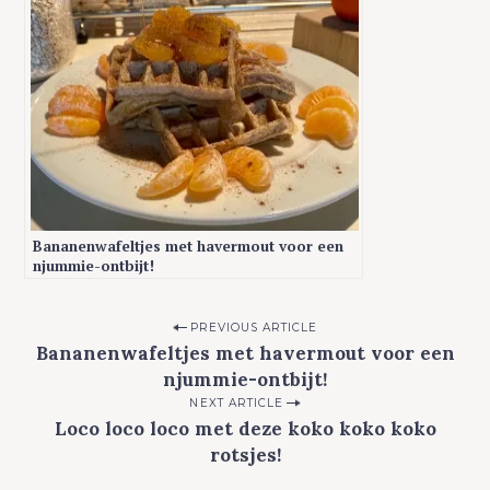
Bananenwafeltjes met havermout voor een
njummie-ontbijt!
P
PREVIOUS ARTICLE
Bananenwafeltjes met havermout voor een
o
njummie-ontbijt!
s
NEXT ARTICLE
t
Loco loco loco met deze koko koko koko
n
rotsjes!