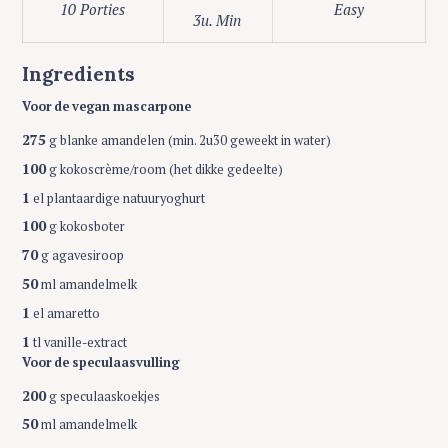
10 Porties
Easy
3u. Min
Ingredients
Voor de vegan mascarpone
275
g blanke amandelen (min. 2u30 geweekt in water)
100
g kokoscrème/room (het dikke gedeelte)
1
el plantaardige natuuryoghurt
100
g kokosboter
70
g agavesiroop
50
ml amandelmelk
1
el amaretto
1
tl vanille-extract
Voor de speculaasvulling
200
g speculaaskoekjes
50
ml amandelmelk