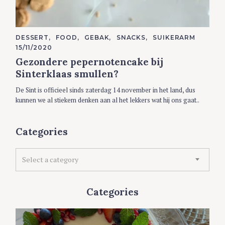
C
DESSERT
FOOD
GEBAK
SNACKS
SUIKERARM
A
15/11/2020
T
E
Gezondere pepernotencake bij
G
O
Sinterklaas smullen?
R
I
De Sint is officieel sinds zaterdag 14 november in het land, dus
E
S
kunnen we al stiekem denken aan al het lekkers wat hij ons gaat..
Categories
C
Select a category
a
t
e
Categories
g
o
r