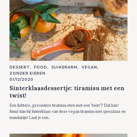
C
DESSERT
FOOD
SUIKERARM
VEGAN
A
ZONDER EIEREN
T
E
01/12/2020
G
Sinterklaasdessertje: tiramisu met een
O
R
twist!
I
E
S
Een lichtere, gezondere tiramisu eten met een ‘twist’? Dat kan!
Smul dan bij Sinterklaas van deze vegan tiramisu met speculaas en
mandarijn! Laat je een..