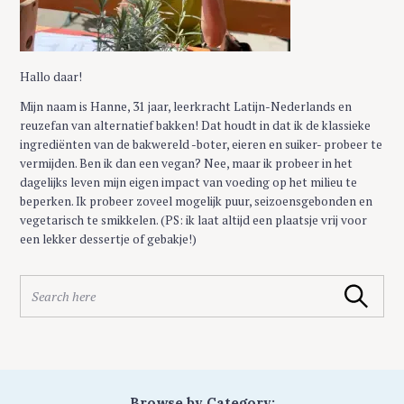
Hallo daar!
Mijn naam is Hanne, 31 jaar, leerkracht Latijn-Nederlands en
reuzefan van alternatief bakken! Dat houdt in dat ik de klassieke
ingrediënten van de bakwereld -boter, eieren en suiker- probeer te
vermijden. Ben ik dan een vegan? Nee, maar ik probeer in het
dagelijks leven mijn eigen impact van voeding op het milieu te
beperken. Ik probeer zoveel mogelijk puur, seizoensgebonden en
vegetarisch te smikkelen. (PS: ik laat altijd een plaatsje vrij voor
een lekker dessertje of gebakje!)
S
Search
e
a
r
c
h
f
Browse by Category: