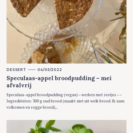
M
DESSERT
04/05/2022
A
Speculaas-appel broodpudding – mei
I
N
afvalvrij
C
A
T
Speculaas-appel broodpudding (vegan) – werken met restjes – –
E
G
Ingrediënten: 300 g oud brood (maakt niet uit welk brood. Ik nam
O
volkomen en rogge brood),..
R
Y