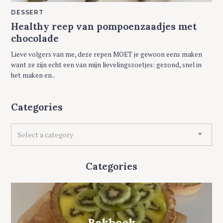
M
DESSERT
A
Healthy reep van pompoenzaadjes met
I
N
chocolade
C
A
T
Lieve volgers van me, deze repen MOET je gewoon eens maken
E
G
want ze zijn echt een van mijn lievelingszoetjes: gezond, snel in
O
het maken en..
R
Y
Categories
C
Select a category
a
t
e
Categories
g
o
r
i
e
Bakboek
s