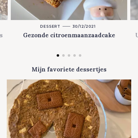
DESSERT
M
30/12/2021
A
s
Gezonde citroenmaanzaadcake
I
N
C
A
T
E
G
O
R
Mijn favoriete dessertjes
Y