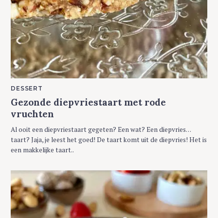
M
DESSERT
A
Gezonde diepvriestaart met rode
I
N
vruchten
C
A
T
Al ooit een diepvriestaart gegeten? Een wat? Een diepvries…
E
G
taart? Jaja, je leest het goed! De taart komt uit de diepvries! Het is
O
een makkelijke taart..
R
Y