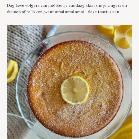
T
Dag lieve volgers van me! Ben je vandaag klaar om je vingers en
E
G
duimen af te likken, want amai amai amai… deze taart is een..
O
R
Y