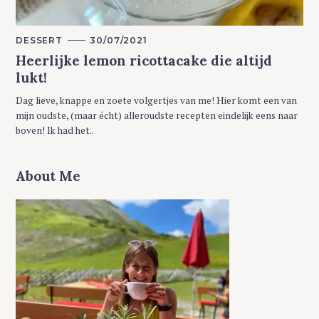
M
DESSERT
30/07/2021
A
Heerlijke lemon ricottacake die altijd
I
N
lukt!
C
A
T
Dag lieve, knappe en zoete volgertjes van me! Hier komt een van
E
G
mijn oudste, (maar écht) alleroudste recepten eindelijk eens naar
O
boven! Ik had het..
R
Y
About Me