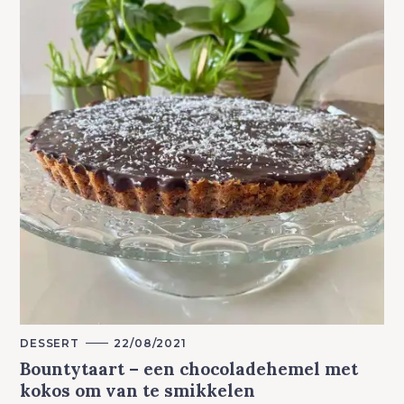
M
DESSERT
22/08/2021
A
Bountytaart – een chocoladehemel met
I
N
kokos om van te smikkelen
C
A