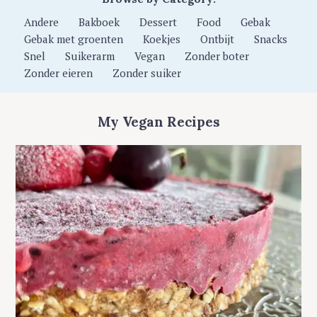
o
Andere
Bakboek
Dessert
Food
Gebak
r
Gebak met groenten
Koekjes
Ontbijt
Snacks
:
S
Snel
Suikerarm
Vegan
Zonder boter
e
Zonder eieren
Zonder suiker
a
r
c
My Vegan Recipes
h
f
o
r
: