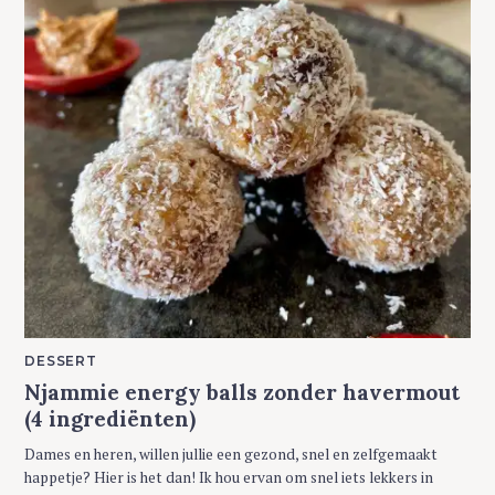
M
DESSERT
A
Njammie energy balls zonder havermout
I
N
(4 ingrediënten)
C
A
T
Dames en heren, willen jullie een gezond, snel en zelfgemaakt
E
G
happetje? Hier is het dan! Ik hou ervan om snel iets lekkers in
O