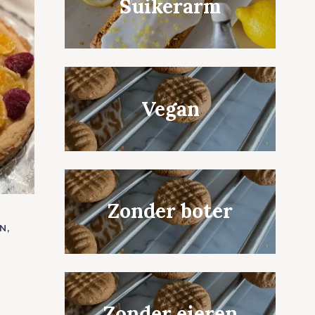
Suikerarm
Vegan
Zonder boter
N
Zonder eieren