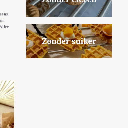
 eens
en
 Allee
Zonder suiker