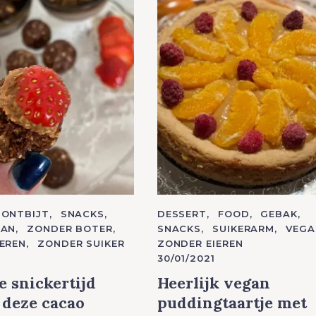
Press Esc to cancel.
ONTBIJT
SNACKS
C
DESSERT
FOOD
GEBAK
A
GAN
ZONDER BOTER
SNACKS
SUIKERARM
VEGA
T
EREN
ZONDER SUIKER
ZONDER EIEREN
E
G
30/01/2021
O
R
 snickertijd
Heerlijk vegan
I
E
 deze cacao
puddingtaartje met
S