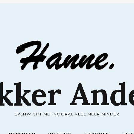
RECEPTEN
WEETJES
BAKBOEK
UIT
kker And
EVENWICHT MET VOORAL VEEL MEER MINDER