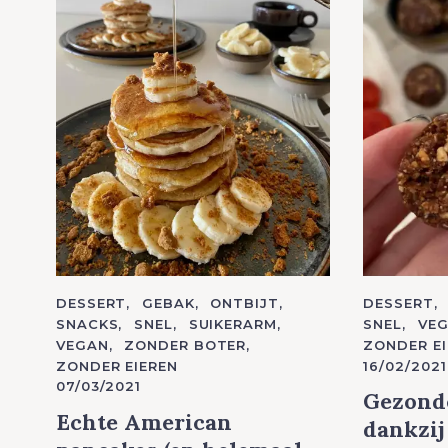
c
h
f
o
r
:
C
DESSERT
GEBAK
ONTBIJT
C
DESSERT
A
A
SNACKS
SNEL
SUIKERARM
SNEL
VE
T
T
VEGAN
ZONDER BOTER
ZONDER EI
E
E
G
G
ZONDER EIEREN
16/02/2021
O
O
07/03/2021
R
R
Gezonde
I
I
E
E
Echte American
dankzij
S
S