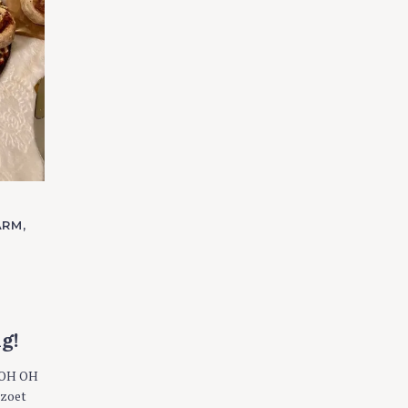
ARM
g!
H OH OH
 zoet