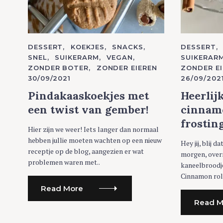
C
DESSERT
KOEKJES
SNACKS
C
DESSERT
A
A
SNEL
SUIKERARM
VEGAN
SUIKERAR
T
T
ZONDER BOTER
ZONDER EIEREN
ZONDER EI
E
E
G
G
30/09/2021
26/09/202
O
O
R
R
Pindakaaskoekjes met
Heerlij
I
I
E
E
een twist van gember!
cinnam
S
S
frostin
Hier zijn we weer! Iets langer dan normaal
hebben jullie moeten wachten op een nieuw
Hey jij, blij d
receptje op de blog, aangezien er wat
morgen, ove
problemen waren met..
kaneelbroodje
Cinnamon roll
Read More
Read M