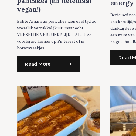
pancakes (en helemaal
energy 
vegan!)
Benieuwd naa
Echte Amarican pancakes zien er altijd zo
snickerstijd/
vreselijk verrukkelijk uit, maar echt
dankzij deze c
VRESELIJK VERRUKKELIJK… Als ik ze
een mum van t
voorbij zie komen op Pinterest of in
en goe-hoed!.
horecazaakjes..
Read M
Read More