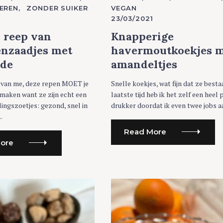
T
EREN
ZONDER SUIKER
VEGAN
E
G
23/03/2021
O
R
 reep van
Knapperige
I
E
nzaadjes met
havermoutkoekjes 
S
ade
amandeltjes
s van me, deze repen MOET je
Snelle koekjes, wat fijn dat ze besta
maken want ze zijn echt een
laatste tijd heb ik het zelf een heel 
elingszoetjes: gezond, snel in
drukker doordat ik even twee jobs aa
.
Read More
ore