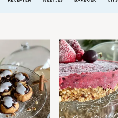
RECEPTEN
WEETJES
BAKBOEK
UIT