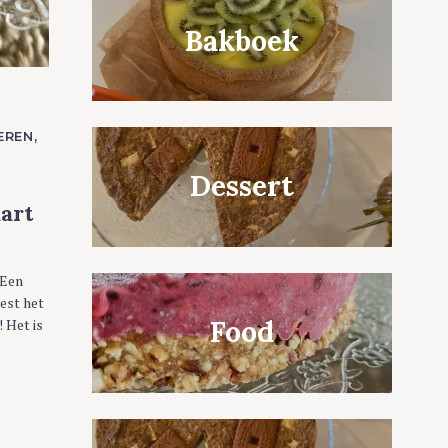
Bakboek
EREN
Dessert
art
 Een
eest het
Food
! Het is