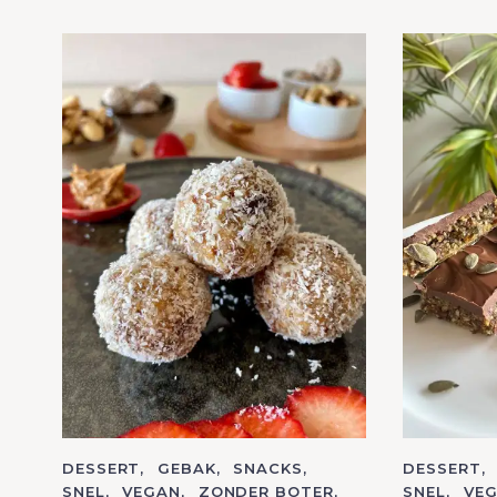
C
DESSERT
GEBAK
SNACKS
C
DESSERT
A
A
SNEL
VEGAN
ZONDER BOTER
SNEL
VE