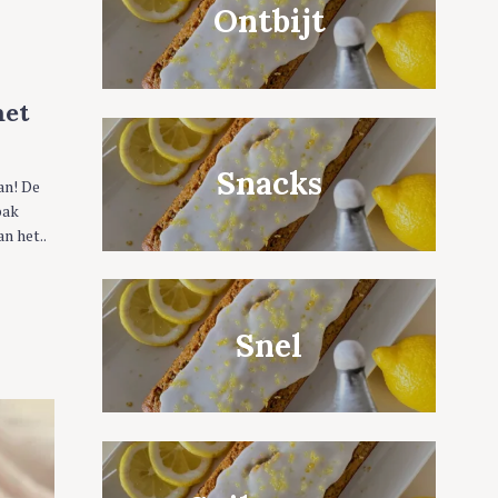
Ontbijt
met
Snacks
an! De
pak
n het..
Snel