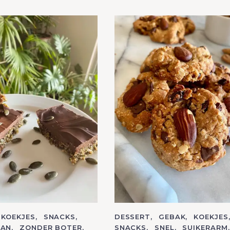
KOEKJES
SNACKS
C
DESSERT
GEBAK
KOEKJES
A
GAN
ZONDER BOTER
SNACKS
SNEL
SUIKERARM