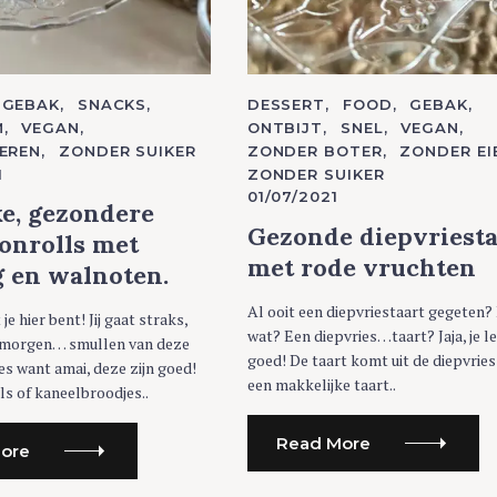
GEBAK
SNACKS
C
DESSERT
FOOD
GEBAK
A
M
VEGAN
ONTBIJT
SNEL
VEGAN
T
EREN
ZONDER SUIKER
ZONDER BOTER
ZONDER EI
E
G
1
ZONDER SUIKER
O
01/07/2021
R
ke, gezondere
I
E
Gezonde diepvriesta
onrolls met
S
met rode vruchten
g en walnoten.
Al ooit een diepvriestaart gegeten?
at je hier bent! Jij gaat straks,
wat? Een diepvries…taart? Jaja, je l
rmorgen… smullen van deze
goed! De taart komt uit de diepvries
s want amai, deze zijn goed!
een makkelijke taart..
s of kaneelbroodjes..
Read More
ore