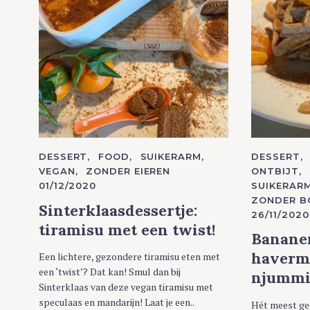
C
DESSERT
FOOD
SUIKERARM
C
DESSERT
A
A
VEGAN
ZONDER EIEREN
ONTBIJT
T
T
01/12/2020
SUIKERAR
E
E
G
G
ZONDER B
O
O
Sinterklaasdessertje:
26/11/2020
R
R
I
I
tiramisu met een twist!
E
E
Banane
S
S
haverm
Een lichtere, gezondere tiramisu eten met
een ‘twist’? Dat kan! Smul dan bij
njummie
Sinterklaas van deze vegan tiramisu met
speculaas en mandarijn! Laat je een..
Hét meest ge