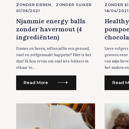
T
T
ZONDER EIEREN
ZONDER SUIKER
ZONDER EI
E
E
G
G
01/06/2021
18/04/2021
O
O
R
R
Njammie energy balls
Healthy
I
I
E
E
zonder havermout (4
pompoe
S
S
ingrediënten)
chocol
Dames en heren, willen jullie een gezond,
Lieve volger
snel en zelfgemaakt happetje? Hier is het
gewoon eens 
dan! Ik hou ervan om snel iets lekkers in
van mijn liev
elkaar te..
het maken en.
Read More
Read M
S
e
a
r