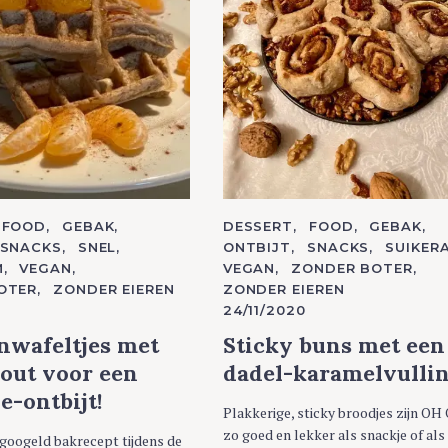
FOOD
GEBAK
C
DESSERT
FOOD
GEBAK
A
SNACKS
SNEL
ONTBIJT
SNACKS
SUIKER
T
M
VEGAN
VEGAN
ZONDER BOTER
E
G
OTER
ZONDER EIEREN
ZONDER EIEREN
O
24/11/2020
R
I
E
nwafeltjes met
Sticky buns met een
S
out voor een
dadel-karamelvullin
-ontbijt!
Plakkerige, sticky broodjes zijn O
zo goed en lekker als snackje of als
googeld bakrecept tijdens de