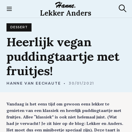
S
k
Lekker Anders
S
i
e
p
a
DESSERT
t
r
c
o
Heerlijk
vegan
h
c
o
puddingtaartje
met
n
t
fruitjes!
e
n
t
HANNE VAN EECHAUTE
30/01/2021
Vandaag is het eens tijd om gewoon eens lekker te
genieten van een klassiek en heerlijk puddingtaartje met
fruitjes. Allee “klassiek” is ook niet helemaal juist. (Wat
had je verwacht! Je zit hier op de blog: Lekker en Anders.
Het moet dus een minibeetje speciaal zijn). Deze taart is