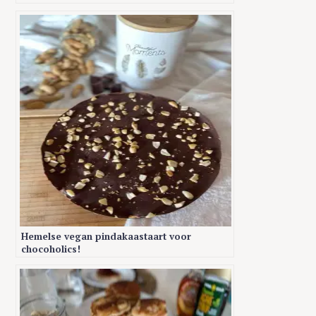
S
e
a
r
c
h
f
o
r
:
Hemelse vegan pindakaastaart voor
chocoholics!