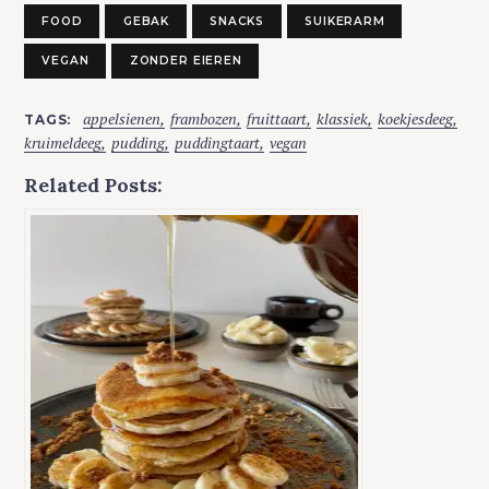
FOOD
GEBAK
SNACKS
SUIKERARM
VEGAN
ZONDER EIEREN
appelsienen
frambozen
fruittaart
klassiek
koekjesdeeg
TAGS
kruimeldeeg
pudding
puddingtaart
vegan
Related Posts: