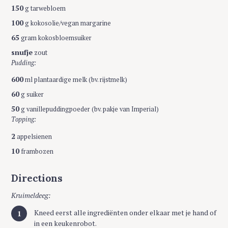
150
g tarwebloem
100
g kokosolie/vegan margarine
65
gram kokosbloemsuiker
snufje
zout
Pudding:
600
ml plantaardige melk (bv. rijstmelk)
60
g suiker
50
g vanillepuddingpoeder (bv. pakje van Imperial)
Topping:
2
appelsienen
10
frambozen
Directions
Kruimeldeeg:
Kneed eerst alle ingrediënten onder elkaar met je hand of
in een keukenrobot.