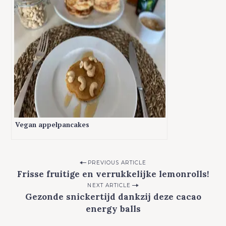
Vegan appelpancakes
P
PREVIOUS ARTICLE
Frisse fruitige en verrukkelijke lemonrolls!
o
NEXT ARTICLE
s
Gezonde snickertijd dankzij deze cacao
t
energy balls
n