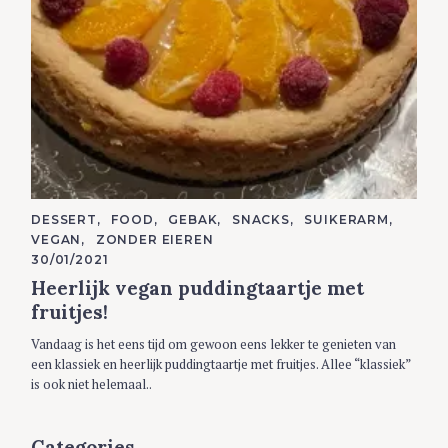
C
DESSERT
FOOD
GEBAK
SNACKS
SUIKERARM
A
VEGAN
ZONDER EIEREN
T
E
30/01/2021
G
Heerlijk vegan puddingtaartje met
O
R
fruitjes!
I
E
S
Vandaag is het eens tijd om gewoon eens lekker te genieten van
een klassiek en heerlijk puddingtaartje met fruitjes. Allee “klassiek”
is ook niet helemaal..
Categories