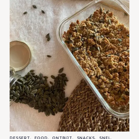
C
DESSERT
FOOD
ONTBIJT
SNACKS
SNEL