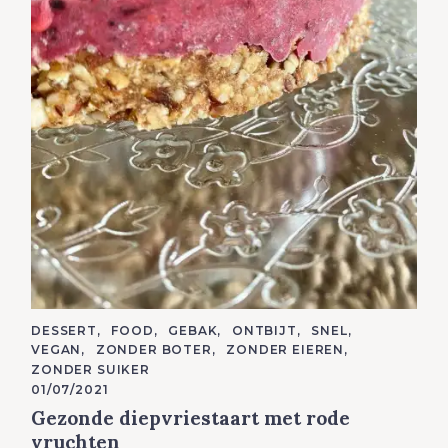
C
DESSERT
FOOD
GEBAK
ONTBIJT
SNEL
A
VEGAN
ZONDER BOTER
ZONDER EIEREN
T
E
ZONDER SUIKER
G
01/07/2021
O
R
Gezonde diepvriestaart met rode
I
E
vruchten
S