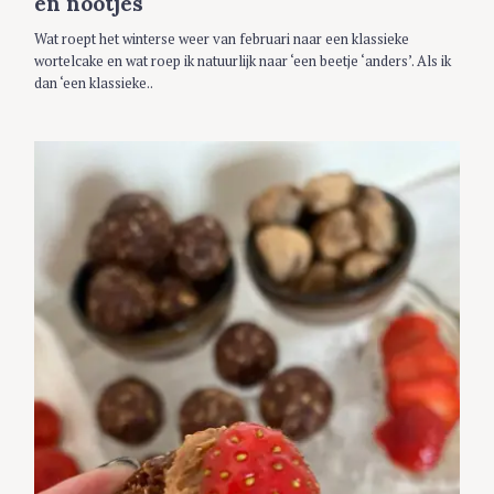
en nootjes
I
E
S
Wat roept het winterse weer van februari naar een klassieke
wortelcake en wat roep ik natuurlijk naar ‘een beetje ‘anders’. Als ik
dan ‘een klassieke..