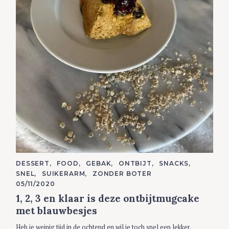
C
DESSERT
FOOD
GEBAK
ONTBIJT
SNACKS
A
SNEL
SUIKERARM
ZONDER BOTER
T
E
05/11/2020
G
1, 2, 3 en klaar is deze ontbijtmugcake
O
R
met blauwbesjes
I
E
S
Heb je weinig tijd in de ochtend en wil je toch snel een lekker,