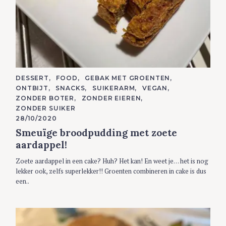
C
DESSERT
FOOD
GEBAK MET GROENTEN
A
ONTBIJT
SNACKS
SUIKERARM
VEGAN
T
E
ZONDER BOTER
ZONDER EIEREN
G
ZONDER SUIKER
O
R
28/10/2020
I
Smeuïge broodpudding met zoete
E
S
aardappel!
Zoete aardappel in een cake? Huh? Het kan! En weet je… het is nog
lekker ook, zelfs superlekker!! Groenten combineren in cake is dus
een..