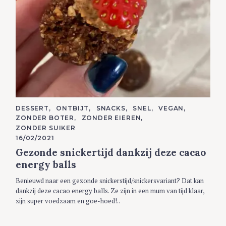
C
DESSERT
ONTBIJT
SNACKS
SNEL
VEGAN
A
ZONDER BOTER
ZONDER EIEREN
T
E
ZONDER SUIKER
G
16/02/2021
O
R
Gezonde snickertijd dankzij deze cacao
I
E
energy balls
S
Benieuwd naar een gezonde snickerstijd/snickersvariant? Dat kan
dankzij deze cacao energy balls. Ze zijn in een mum van tijd klaar,
zijn super voedzaam en goe-hoed!..