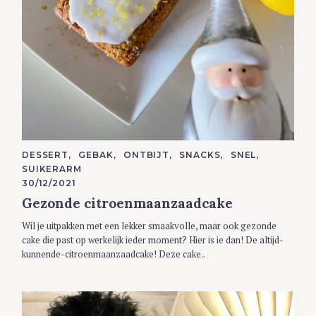
C
DESSERT
GEBAK
ONTBIJT
SNACKS
SNEL
A
SUIKERARM
T
E
30/12/2021
G
Gezonde citroenmaanzaadcake
O
R
I
Wil je uitpakken met een lekker smaakvolle, maar ook gezonde
E
S
cake die past op werkelijk ieder moment? Hier is ie dan! De altijd-
kunnende-citroenmaanzaadcake! Deze cake..