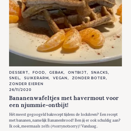
a
r
c
h
f
o
r
:
C
DESSERT
FOOD
GEBAK
ONTBIJT
SNACKS
A
SNEL
SUIKERARM
VEGAN
ZONDER BOTER
T
E
ZONDER EIEREN
G
26/11/2020
O
R
Bananenwafeltjes met havermout voor
I
E
een njummie-ontbijt!
S
Hét meest gegoogeld bakrecept tijdens de lockdown? Een recept
met bananen, namelijk Bananenbrood! Ben jij er ook schuldig aan?
Ik ook, meermaals zelfs (#sorrynotsorry)! Vandaag..