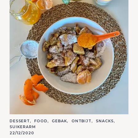
C
DESSERT
FOOD
GEBAK
ONTBIJT
SNACKS
A
SUIKERARM
T
E
22/12/2020
G