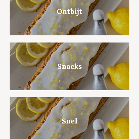
Ontbijt
Snacks
Snel