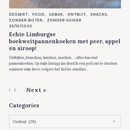
C
DESSERT
FOOD
GEBAK
ONTBIJT
SNACKS
A
ZONDER BOTER
ZONDER SUIKER
T
E
25/10/2020
G
Echte Limburgse
O
R
boekweitpannenkoeken met peer, appel
I
E
en siroop!
S
Ontbijten, brunchen, lunchen, snacken…. alles kan met
pannenkoeken. Op mijn Instagram deed ik een poll om te checken
wanneer mijn lieve volgers het liefste smullen..
P
Next »
1
2
o
Categories
s
t
C
Ontbijt (28)
s
a