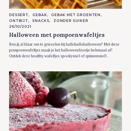
C
DESSERT
GEBAK
GEBAK MET GROENTEN
A
ONTBIJT
SNACKS
ZONDER SUIKER
T
E
26/10/2021
G
Halloween met pompoenwafeltjes
O
R
I
Ben jij al klaar om te griezelen bij hallohallohalloween? Met deze
E
S
pompoenwafeltjes maak je het halloweenfeestje helemaal af!
Ontdek deze healthy wafeltjes spookysnel of spinnensnel!..