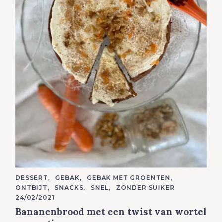
C
DESSERT
GEBAK
GEBAK MET GROENTEN
A
ONTBIJT
SNACKS
SNEL
ZONDER SUIKER
T
E
24/02/2021
G
Bananenbrood met een twist van wortel
O
R