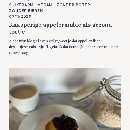
A
SUIKERARM
VEGAN
ZONDER BOTER
T
E
ZONDER EIEREN
G
07/11/2020
O
R
Knapperige appelcrumble als gezond
I
E
toetje
S
Als je mijn blog al even volgt, weet je dat appel en ik een
dessertjescombo zijn. Ik gebruik dat namelijk super super maar echt
supergraag..