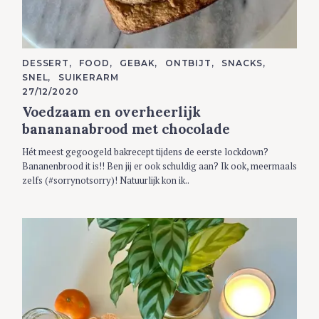
C
DESSERT
FOOD
GEBAK
ONTBIJT
SNACKS
A
SNEL
SUIKERARM
T
E
27/12/2020
G
Voedzaam en overheerlijk
O
R
banananabrood met chocolade
I
E
S
Hét meest gegoogeld bakrecept tijdens de eerste lockdown?
Bananenbrood it is!! Ben jij er ook schuldig aan? Ik ook, meermaals
zelfs (#sorrynotsorry)! Natuurlijk kon ik..