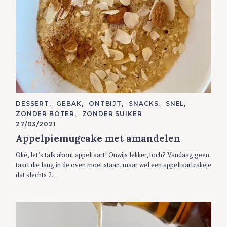
C
DESSERT
GEBAK
ONTBIJT
SNACKS
SNEL
A
ZONDER BOTER
ZONDER SUIKER
T
E
27/03/2021
G
Appelpiemugcake met amandelen
O
R
I
Oké, let’s talk about appeltaart! Onwijs lekker, toch? Vandaag geen
E
S
taart die lang in de oven moet staan, maar wel een appeltaartcakeje
dat slechts 2..