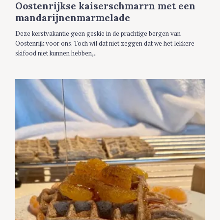
Oostenrijkse kaiserschmarrn met een
O
R
mandarijnenmarmelade
I
E
S
Deze kerstvakantie geen geskie in de prachtige bergen van
Oostenrijk voor ons. Toch wil dat niet zeggen dat we het lekkere
skifood niet kunnen hebben,..
S
e