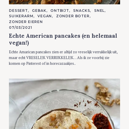
C
DESSERT
GEBAK
ONTBIJT
SNACKS
SNEL
A
SUIKERARM
VEGAN
ZONDER BOTER
T
E
ZONDER EIEREN
G
07/03/2021
O
R
Echte American pancakes (en helemaal
I
E
vegan!)
S
Echte Amarican pancakes zien er altijd zo vreselijk verrukkelijk uit,
maar echt VRESELIJK VERRUKKELIJK… Als ik ze voorbij zie
komen op Pinterest of in horecazaakjes..