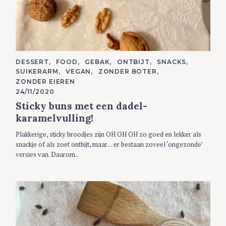
C
DESSERT
FOOD
GEBAK
ONTBIJT
SNACKS
A
SUIKERARM
VEGAN
ZONDER BOTER
T
E
ZONDER EIEREN
G
24/11/2020
O
R
Sticky buns met een dadel-
I
E
karamelvulling!
S
Plakkerige, sticky broodjes zijn OH OH OH zo goed en lekker als
snackje of als zoet ontbijt, maar… er bestaan zoveel ‘ongezonde’
versies van. Daarom..