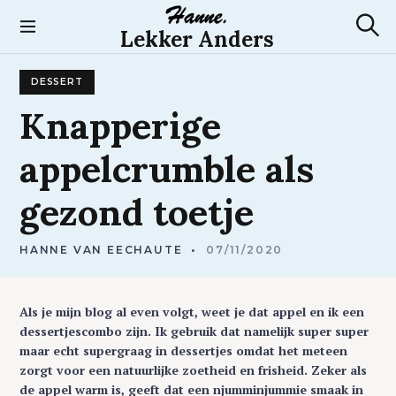
S
k
Lekker Anders
S
i
e
p
a
DESSERT
t
r
c
o
Knapperige
h
c
o
appelcrumble
als
n
t
gezond
toetje
e
n
t
HANNE VAN EECHAUTE
07/11/2020
Als je mijn blog al even volgt, weet je dat appel en ik een
dessertjescombo zijn. Ik gebruik dat namelijk super super
maar echt supergraag in dessertjes omdat het meteen
zorgt voor een natuurlijke zoetheid en frisheid. Zeker als
de appel warm is, geeft dat een njumminjummie smaak in