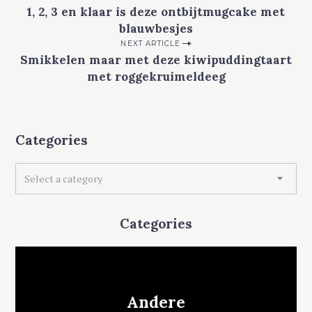
1, 2, 3 en klaar is deze ontbijtmugcake met
o
blauwbesjes
s
NEXT ARTICLE
t
Smikkelen maar met deze kiwipuddingtaart
n
met roggekruimeldeeg
a
v
0 comments
i
Categories
g
C
a
Select a category
a
t
t
e
i
Categories
g
o
o
n
r
i
e
Andere
s