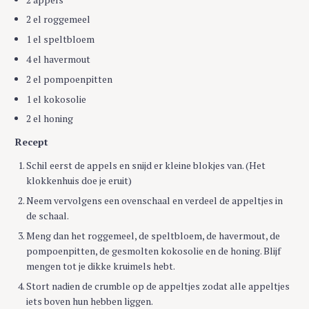
2 el roggemeel
1 el speltbloem
4 el havermout
2 el pompoenpitten
1 el kokosolie
2 el honing
Recept
Schil eerst de appels en snijd er kleine blokjes van. (Het
klokkenhuis doe je eruit)
Neem vervolgens een ovenschaal en verdeel de appeltjes in
de schaal.
Meng dan het roggemeel, de speltbloem, de havermout, de
pompoenpitten, de gesmolten kokosolie en de honing. Blijf
mengen tot je dikke kruimels hebt.
Stort nadien de crumble op de appeltjes zodat alle appeltjes
iets boven hun hebben liggen.