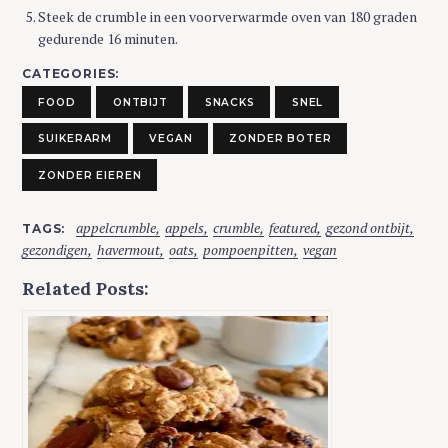
Steek de crumble in een voorverwarmde oven van 180 graden
gedurende 16 minuten.
CATEGORIES
FOOD
ONTBIJT
SNACKS
SNEL
SUIKERARM
VEGAN
ZONDER BOTER
ZONDER EIEREN
appelcrumble
appels
crumble
featured
gezond ontbijt
TAGS
gezondigen
havermout
oats
pompoenpitten
vegan
Related Posts: