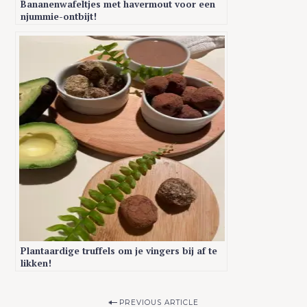
Bananenwafeltjes met havermout voor een
njummie-ontbijt!
S
e
a
r
c
h
f
o
r
:
Plantaardige truffels om je vingers bij af te
likken!
P
PREVIOUS ARTICLE