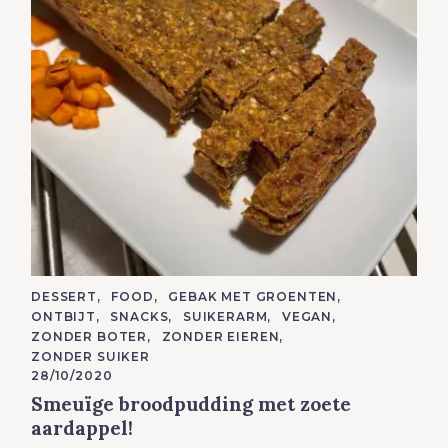
C
DESSERT
FOOD
GEBAK MET GROENTEN
A
ONTBIJT
SNACKS
SUIKERARM
VEGAN
T
E
ZONDER BOTER
ZONDER EIEREN
G
ZONDER SUIKER
O
R
28/10/2020
I
Smeuïge broodpudding met zoete
E
S
aardappel!