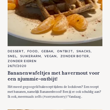
C
DESSERT
FOOD
GEBAK
ONTBIJT
SNACKS
A
SNEL
SUIKERARM
VEGAN
ZONDER BOTER
T
E
ZONDER EIEREN
G
26/11/2020
O
R
Bananenwafeltjes met havermout voor
I
E
een njummie-ontbijt!
S
Hét meest gegoogeld bakrecept tijdens de lockdown? Een recept
met bananen, namelijk Bananenbrood! Ben jij er ook schuldig aan?
Ik ook, meermaals zelfs (#sorrynotsorry)! Vandaag..