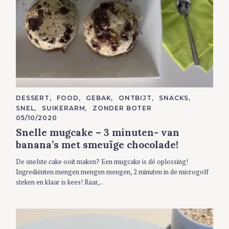
C
DESSERT
FOOD
GEBAK
ONTBIJT
SNACKS
A
SNEL
SUIKERARM
ZONDER BOTER
T
E
05/10/2020
G
Snelle mugcake – 3 minuten- van
O
R
banana’s met smeuïge chocolade!
I
E
S
De snelste cake ooit maken? Een mugcake is dé oplossing!
Ingrediënten mengen mengen mengen, 2 minuten in de microgolf
steken en klaar is kees! Raar,..