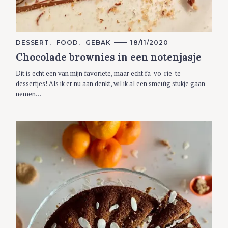
C
DESSERT
FOOD
GEBAK
18/11/2020
A
Chocolade brownies in een notenjasje
T
E
G
Dit is echt een van mijn favoriete, maar echt fa-vo-rie-te
O
R
dessertjes! Als ik er nu aan denkt, wil ik al een smeuïg stukje gaan
I
nemen…
E
S