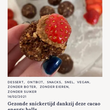
C
DESSERT
ONTBIJT
SNACKS
SNEL
VEGAN
A
ZONDER BOTER
ZONDER EIEREN
T
E
ZONDER SUIKER
G
16/02/2021
O
R
Gezonde snickertijd dankzij deze cacao
I
E
energy balls