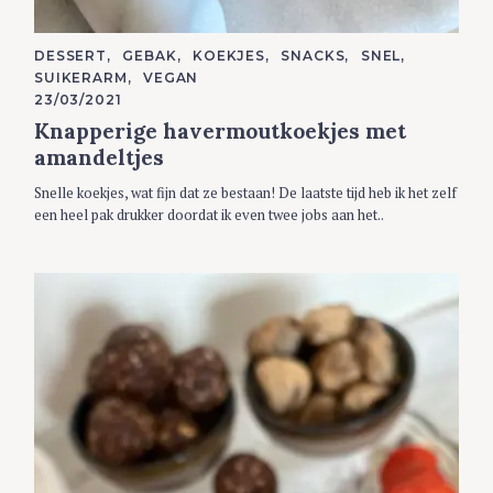
C
DESSERT
GEBAK
KOEKJES
SNACKS
SNEL
A
SUIKERARM
VEGAN
T
E
23/03/2021
G
Knapperige havermoutkoekjes met
O
R
amandeltjes
I
E
S
Snelle koekjes, wat fijn dat ze bestaan! De laatste tijd heb ik het zelf
een heel pak drukker doordat ik even twee jobs aan het..