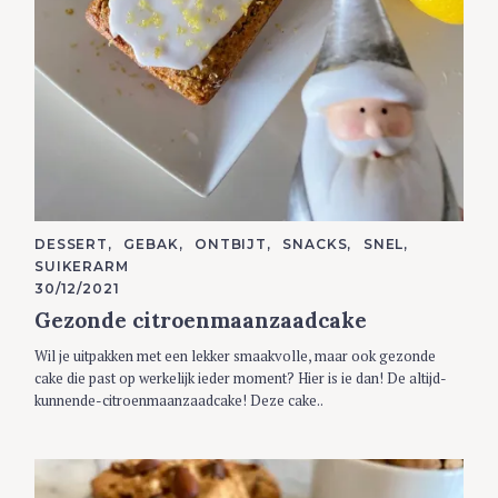
C
DESSERT
GEBAK
ONTBIJT
SNACKS
SNEL
A
SUIKERARM
T
E
30/12/2021
G
Gezonde citroenmaanzaadcake
O
R
I
Wil je uitpakken met een lekker smaakvolle, maar ook gezonde
E
S
cake die past op werkelijk ieder moment? Hier is ie dan! De altijd-
kunnende-citroenmaanzaadcake! Deze cake..