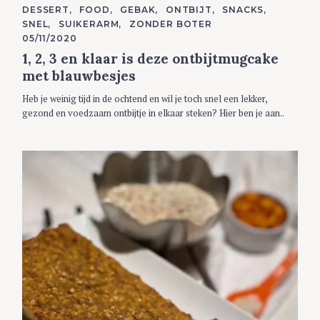
r
C
DESSERT
FOOD
GEBAK
ONTBIJT
SNACKS
A
:
SNEL
SUIKERARM
ZONDER BOTER
T
E
05/11/2020
G
1, 2, 3 en klaar is deze ontbijtmugcake
O
R
met blauwbesjes
I
E
S
Heb je weinig tijd in de ochtend en wil je toch snel een lekker,
gezond en voedzaam ontbijtje in elkaar steken? Hier ben je aan..