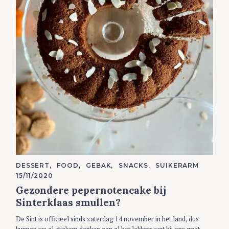
C
DESSERT
FOOD
GEBAK
SNACKS
SUIKERARM
A
15/11/2020
T
E
Gezondere pepernotencake bij
G
O
Sinterklaas smullen?
R
I
De Sint is officieel sinds zaterdag 14 november in het land, dus
E
S
kunnen we al stiekem denken aan al het lekkers wat hij ons gaat..