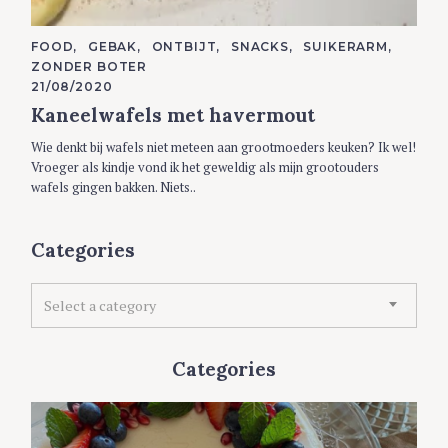
C
FOOD
GEBAK
ONTBIJT
SNACKS
SUIKERARM
A
ZONDER BOTER
T
E
21/08/2020
G
Kaneelwafels met havermout
O
R
I
Wie denkt bij wafels niet meteen aan grootmoeders keuken? Ik wel!
E
S
Vroeger als kindje vond ik het geweldig als mijn grootouders
wafels gingen bakken. Niets..
Categories
C
Select a category
a
t
e
Categories
g
o
r
i