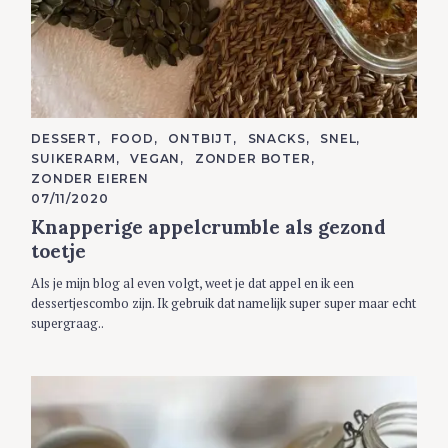
C
DESSERT
FOOD
ONTBIJT
SNACKS
SNEL
A
SUIKERARM
VEGAN
ZONDER BOTER
T
E
ZONDER EIEREN
G
07/11/2020
O
R
Knapperige appelcrumble als gezond
I
E
toetje
S
Als je mijn blog al even volgt, weet je dat appel en ik een
dessertjescombo zijn. Ik gebruik dat namelijk super super maar echt
supergraag..