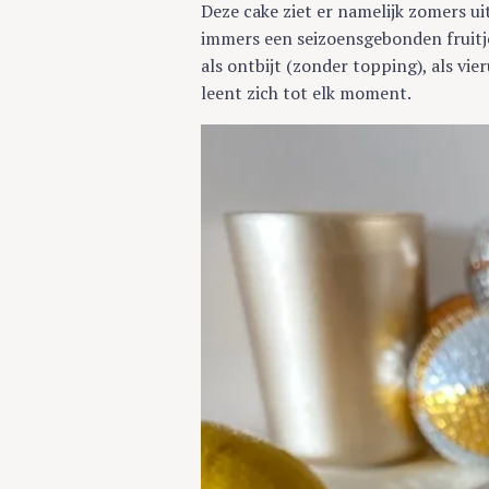
Deze cake ziet er namelijk zomers ui
immers een seizoensgebonden fruitje
als ontbijt (zonder topping), als vie
leent zich tot elk moment.
S
e
a
r