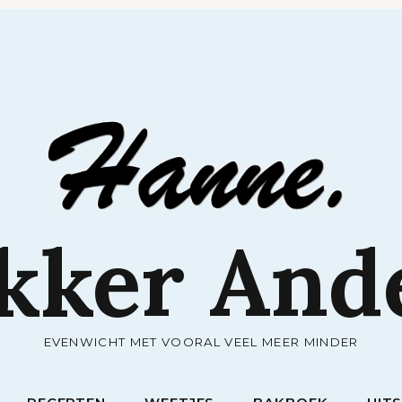
RECEPTEN
WEETJES
BAKBOEK
UIT
kker And
EVENWICHT MET VOORAL VEEL MEER MINDER