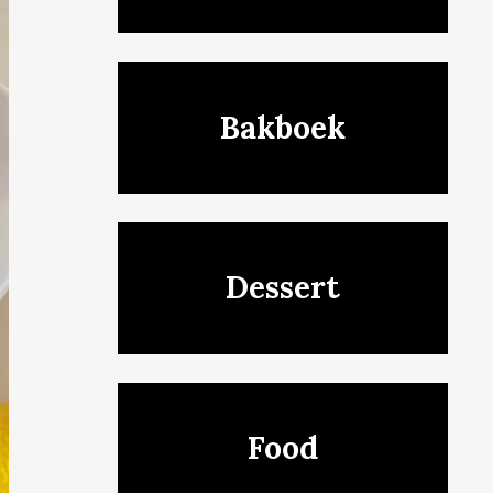
Bakboek
Dessert
Food