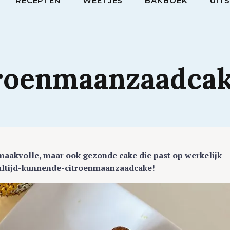
RECEPTEN
WEETJES
BAKBOEK
UIT
troenmaanzaadca
smaakvolle, maar ook gezonde cake die past op werkelijk
 altijd-kunnende-citroenmaanzaadcake!