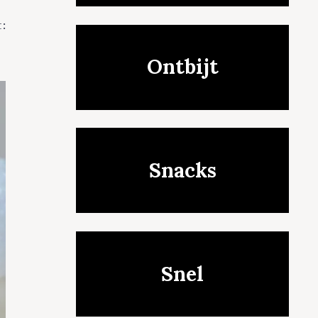
t:
Ontbijt
Snacks
Snel