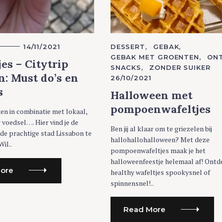
14/11/2021
C
DESSERT
GEBAK
A
GEBAK MET GROENTEN
ONT
T
jes – Citytrip
SNACKS
ZONDER SUIKER
E
G
n: Must do’s en
26/10/2021
O
R
s
Halloween met
I
E
pompoenwafeltjes
S
en in combinatie met lokaal,
r voedsel…. Hier vind je de
Ben jij al klaar om te griezelen bij
 de prachtige stad Lissabon te
hallohallohalloween? Met deze
Wil..
pompoenwafeltjes maak je het
halloweenfeestje helemaal af! Ontd
ore
healthy wafeltjes spookysnel of
spinnensnel!..
Read More