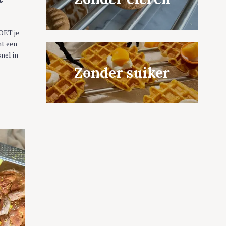
OET je
ht een
nel in
Zonder suiker