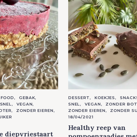
Press Esc to cancel.
FOOD
GEBAK
C
DESSERT
KOEKJES
SNACK
A
SNEL
VEGAN
SNEL
VEGAN
ZONDER BOT
T
OTER
ZONDER EIEREN
ZONDER EIEREN
ZONDER SU
E
G
UIKER
18/04/2021
O
R
Healthy reep van
I
E
 diepvriestaart
pompoenzaadjes me
S