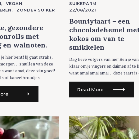
A
M
VEGAN
SUIKERARM
T
EREN
ZONDER SUIKER
22/08/2021
E
G
1
O
Bountytaart – een
R
ke, gezondere
I
chocoladehemel me
E
onrolls met
S
kokos om van te
g en walnoten.
smikkelen
at je hier bent! Jij gaat straks,
Dag lieve volgers van me! Ben je va
rmorgen… smullen van deze
klaar om je vingers en duimen af te l
s want amai, deze zijn goed!
want amai amai amai… deze taart is 
s of kaneelbroodjes..
Read More
ore