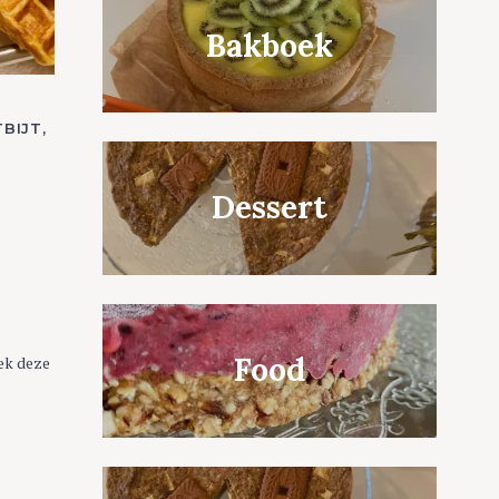
Bakboek
BIJT
Dessert
Food
ek deze