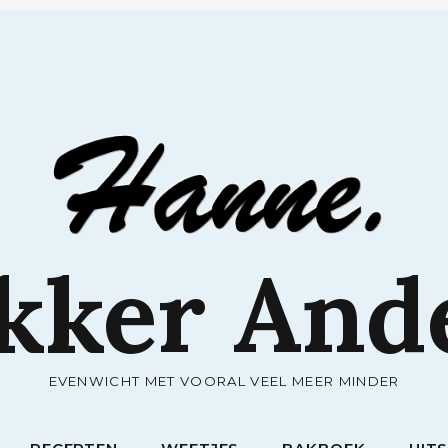
RECEPTEN
WEETJES
BAKBOEK
UIT
kker And
EVENWICHT MET VOORAL VEEL MEER MINDER