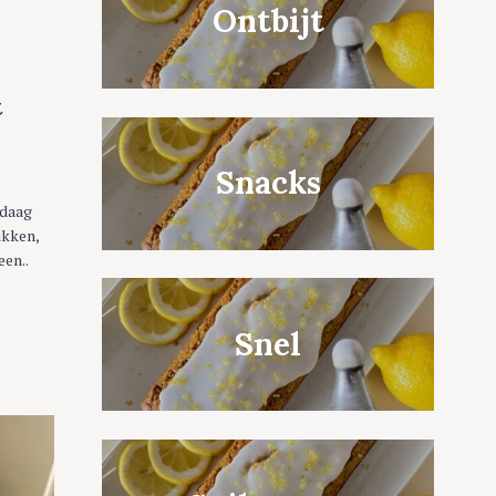
Ontbijt
t
Snacks
ndaag
ikken,
een..
Snel