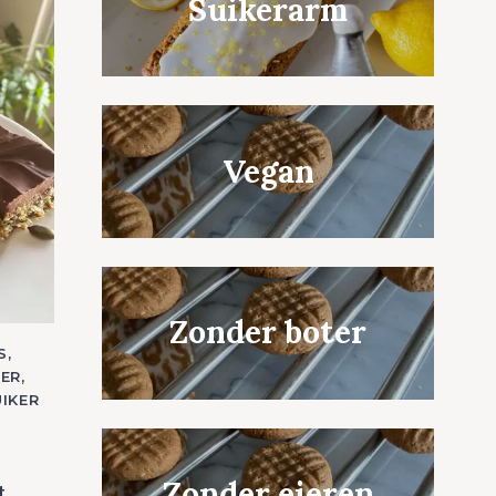
Suikerarm
Vegan
Zonder boter
S
ER
IKER
Zonder eieren
t