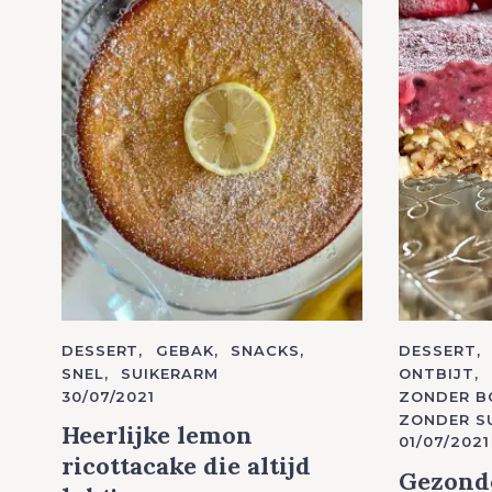
c
h
f
o
r
:
C
DESSERT
GEBAK
SNACKS
C
DESSERT
A
A
SNEL
SUIKERARM
ONTBIJT
T
T
30/07/2021
ZONDER B
E
E
G
G
ZONDER S
O
O
Heerlijke lemon
01/07/2021
R
R
I
I
ricottacake die altijd
E
E
Gezonde
S
S