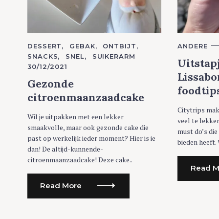
C
DESSERT
GEBAK
ONTBIJT
C
ANDERE
A
A
SNACKS
SNEL
SUIKERARM
T
T
Uitstap
30/12/2021
E
E
G
G
Lissabo
O
O
Gezonde
R
R
foodtip
I
I
citroenmaanzaadcake
E
E
S
S
Citytrips mak
Wil je uitpakken met een lekker
veel te lekke
smaakvolle, maar ook gezonde cake die
must do’s die
past op werkelijk ieder moment? Hier is ie
bieden heeft. 
dan! De altijd-kunnende-
citroenmaanzaadcake! Deze cake..
Read M
Read More