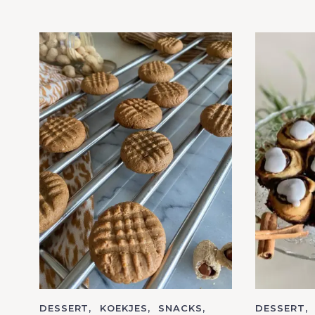
C
DESSERT
KOEKJES
SNACKS
C
DESSERT