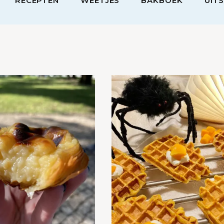
RECEPTEN
WEETJES
BAKBOEK
UIT