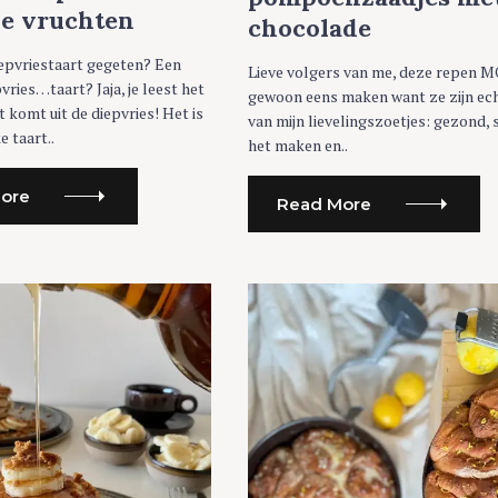
de vruchten
chocolade
iepvriestaart gegeten? Een
Lieve volgers van me, deze repen M
vries…taart? Jaja, je leest het
gewoon eens maken want ze zijn ec
t komt uit de diepvries! Het is
van mijn lievelingszoetjes: gezond, s
e taart..
het maken en..
ore
Read More