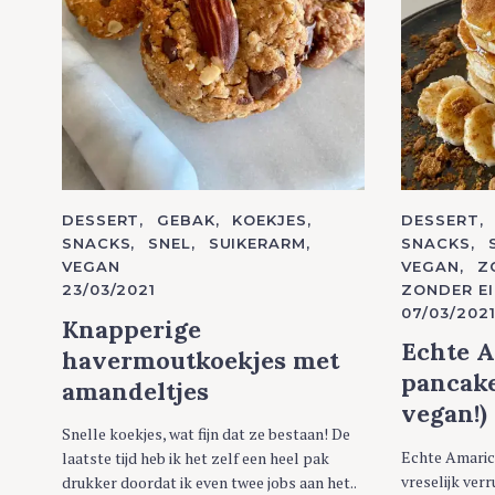
C
DESSERT
GEBAK
KOEKJES
C
DESSERT
A
A
SNACKS
SNEL
SUIKERARM
SNACKS
T
T
VEGAN
VEGAN
Z
E
E
G
G
23/03/2021
ZONDER EI
O
O
07/03/202
R
R
Knapperige
I
I
E
E
Echte 
havermoutkoekjes met
S
S
pancake
amandeltjes
vegan!)
Snelle koekjes, wat fijn dat ze bestaan! De
Echte Amarica
laatste tijd heb ik het zelf een heel pak
vreselijk verr
drukker doordat ik even twee jobs aan het..