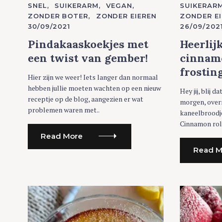
A
A
SNEL
SUIKERARM
VEGAN
SUIKERAR
T
T
ZONDER BOTER
ZONDER EIEREN
ZONDER EI
E
E
G
G
30/09/2021
26/09/202
O
O
R
R
Pindakaaskoekjes met
Heerlij
I
I
E
E
een twist van gember!
cinnam
S
S
frostin
Hier zijn we weer! Iets langer dan normaal
hebben jullie moeten wachten op een nieuw
Hey jij, blij d
receptje op de blog, aangezien er wat
morgen, ove
problemen waren met..
kaneelbroodje
Cinnamon roll
Read More
Read M
S
e
a
r