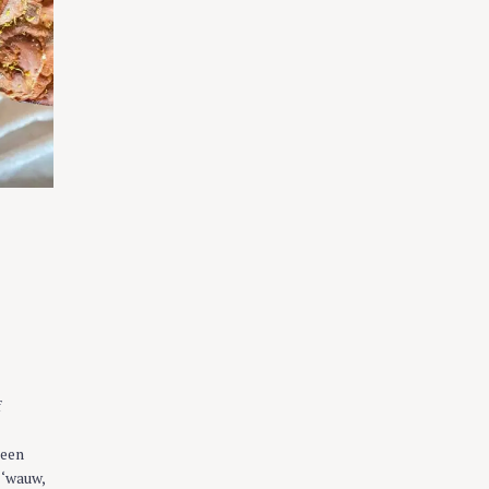
f
 een
 ‘wauw,