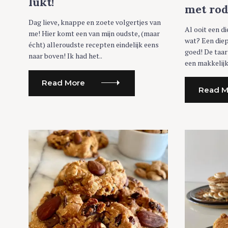
lukt!
met ro
Dag lieve, knappe en zoete volgertjes van
Al ooit een d
me! Hier komt een van mijn oudste, (maar
wat? Een diep
écht) alleroudste recepten eindelijk eens
goed! De taar
naar boven! Ik had het..
een makkelijk
Read More
Read M