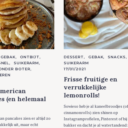
GEBAK
ONTBIJT
C
DESSERT
GEBAK
SNACKS
A
SNEL
SUIKERARM
SUIKERARM
T
ONDER BOTER
17/01/2021
E
G
EREN
O
Frisse fruitige en
1
R
I
verrukkelijke
E
American
S
lemonrolls!
s (en helemaal
Sowieso heb je al kaneelbroodjes (o
cinnamonrolls) zien shinen op
n pancakes zien er altijd zo
Instagramprofielen, Pinterest of bij
ukkelijk uit, maar echt
bakker en dacht je al watertandend: