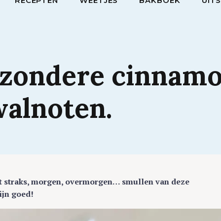
RECEPTEN
WEETJES
BAKBOEK
UIT
ezondere
cinnamo
alnoten.
j gaat straks, morgen, overmorgen… smullen van deze
ijn goed!