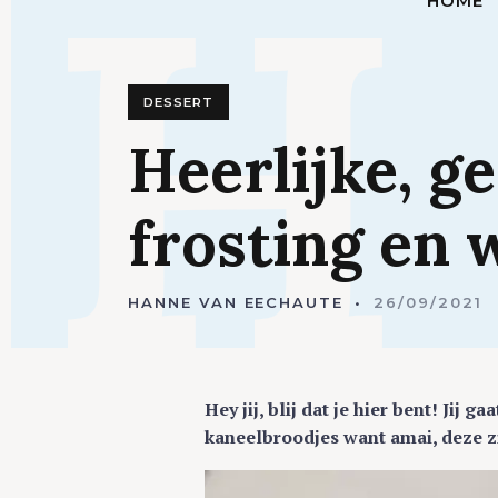
H
HOME
DESSERT
Heerlijke,
g
frosting
en
w
HANNE VAN EECHAUTE
26/09/2021
Hey jij, blij dat je hier bent! Ji
kaneelbroodjes want amai, deze z