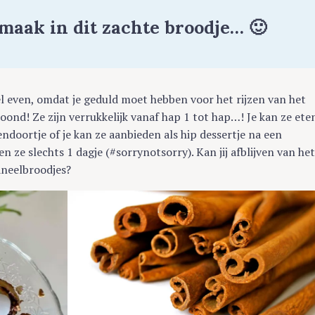
maak in dit zachte broodje… 🙂
 even, omdat je geduld moet hebben voor het rijzen van het
ond! Ze zijn verrukkelijk vanaf hap 1 tot hap…! Je kan ze ete
sendoortje of je kan ze aanbieden als hip dessertje na een
en ze slechts 1 dagje (#sorrynotsorry). Kan jij afblijven van he
kaneelbroodjes?