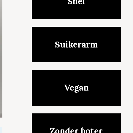
Snel
Suikerarm
Vegan
Zonder boter