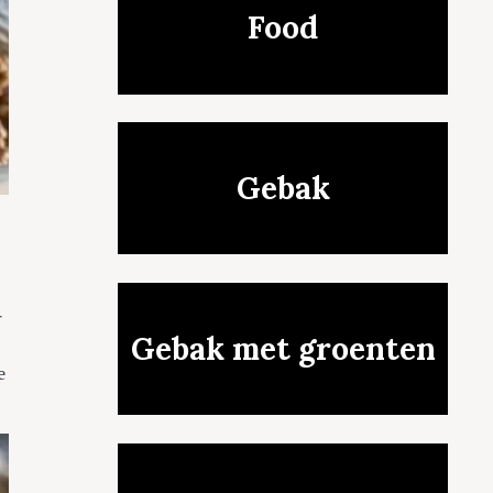
Food
Gebak
r
Gebak met groenten
e