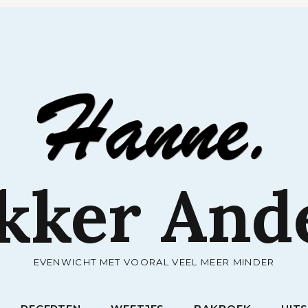
RECEPTEN
WEETJES
BAKBOEK
UIT
kker And
EVENWICHT MET VOORAL VEEL MEER MINDER