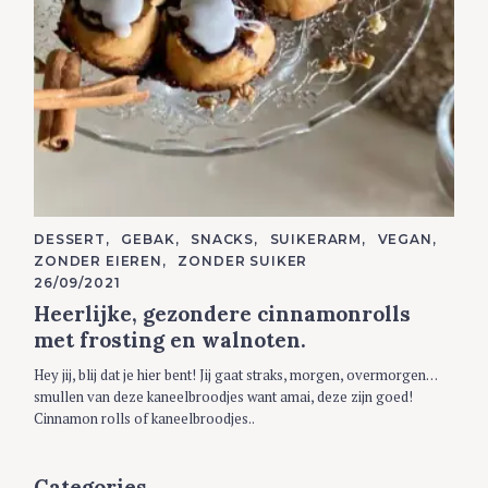
C
DESSERT
GEBAK
SNACKS
SUIKERARM
VEGAN
A
ZONDER EIEREN
ZONDER SUIKER
T
E
26/09/2021
G
Heerlijke, gezondere cinnamonrolls
O
R
met frosting en walnoten.
I
E
S
Hey jij, blij dat je hier bent! Jij gaat straks, morgen, overmorgen…
smullen van deze kaneelbroodjes want amai, deze zijn goed!
Cinnamon rolls of kaneelbroodjes..
Categories