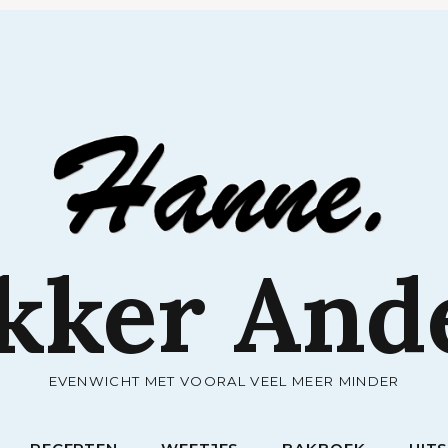
RECEPTEN
WEETJES
BAKBOEK
UIT
kker And
EVENWICHT MET VOORAL VEEL MEER MINDER