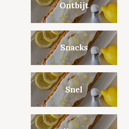
Ontbijt
Snacks
Snel