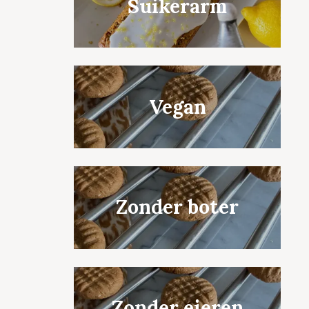
Suikerarm
Vegan
Zonder boter
Zonder eieren