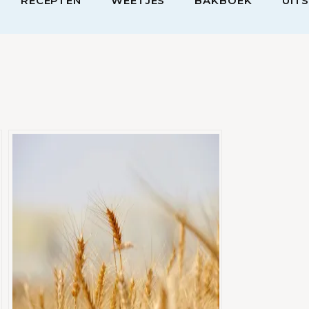
RECEPTEN
WEETJES
BAKBOEK
UIT