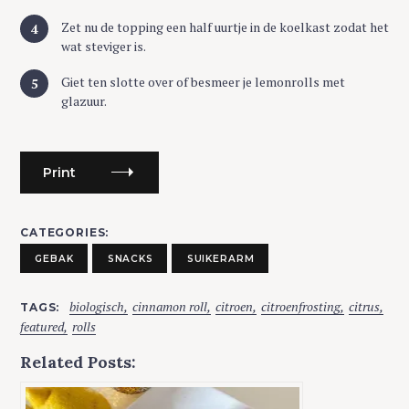
Zet nu de topping een half uurtje in de koelkast zodat het
wat steviger is.
Giet ten slotte over of besmeer je lemonrolls met
glazuur.
Print
CATEGORIES
GEBAK
SNACKS
SUIKERARM
biologisch
cinnamon roll
citroen
citroenfrosting
citrus
TAGS
featured
rolls
Related Posts:
S
e