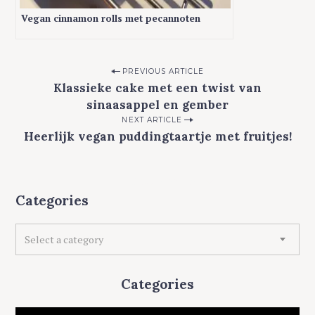
Vegan cinnamon rolls met pecannoten
P
PREVIOUS ARTICLE
Klassieke cake met een twist van
o
sinaasappel en gember
s
NEXT ARTICLE
t
Heerlijk vegan puddingtaartje met fruitjes!
n
a
0 comments
v
Categories
i
C
g
Select a category
a
a
t
t
e
Categories
g
i
o