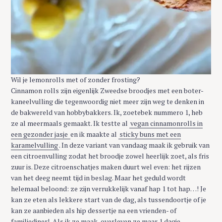
Wil je lemonrolls met of zonder frosting?
Cinnamon rolls zijn eigenlijk Zweedse broodjes met een boter-
kaneelvulling die tegenwoordig niet meer zijn weg te denken in
de bakwereld van hobbybakkers. Ik, zoetebek nummero 1, heb
ze al meermaals gemaakt. Ik testte al
vegan cinnamonrolls in
een gezonder jasje
en ik maakte al
sticky buns met een
karamelvulling
. In deze variant van vandaag maak ik gebruik van
een citroenvulling zodat het broodje zowel heerlijk zoet, als fris
zuur is. Deze citroenschatjes maken duurt wel even: het rijzen
van het deeg neemt tijd in beslag. Maar het geduld wordt
helemaal beloond: ze zijn verrukkelijk vanaf hap 1 tot hap…! Je
kan ze eten als lekkere start van de dag, als tussendoortje of je
kan ze aanbieden als hip dessertje na een vrienden- of
familiediner! Als ik ze maak, overleven ze maar 1 dagje