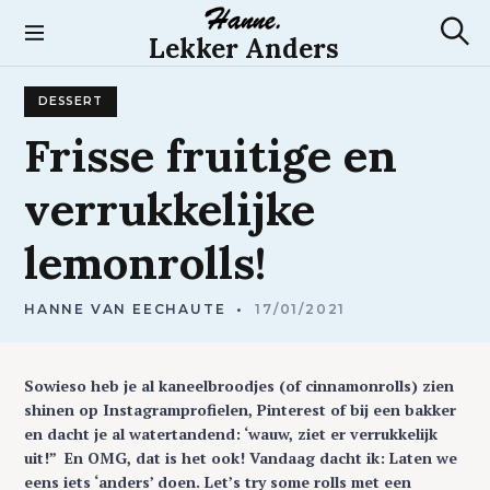
S
k
Lekker Anders
S
i
e
p
a
DESSERT
t
r
c
o
Frisse
fruitige
en
h
c
o
verrukkelijke
n
t
lemonrolls!
e
n
t
HANNE VAN EECHAUTE
17/01/2021
Sowieso heb je al kaneelbroodjes (of cinnamonrolls) zien
shinen op Instagramprofielen, Pinterest of bij een bakker
en dacht je al watertandend: ‘wauw, ziet er verrukkelijk
uit!” En OMG, dat is het ook! Vandaag dacht ik: Laten we
eens iets ‘anders’ doen. Let’s try some rolls met een