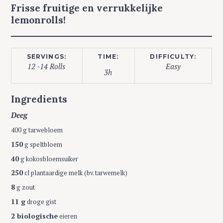
Frisse fruitige en verrukkelijke
lemonrolls!
SERVINGS:
TIME:
DIFFICULTY:
12 -14 Rolls
Easy
3h
Ingredients
Deeg
400 g tarwebloem
150
g speltbloem
40
g kokosbloemsuiker
250
cl plantaardige melk (bv. tarwemelk)
8
g zout
11 g
droge gist
2 biologische
eieren