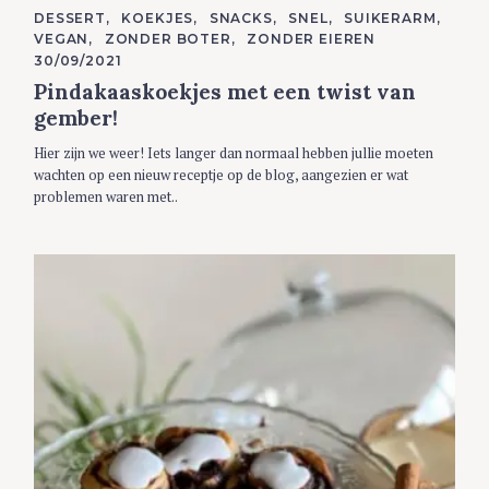
C
DESSERT
KOEKJES
SNACKS
SNEL
SUIKERARM
A
VEGAN
ZONDER BOTER
ZONDER EIEREN
T
E
30/09/2021
G
Pindakaaskoekjes met een twist van
O
R
gember!
I
E
S
Hier zijn we weer! Iets langer dan normaal hebben jullie moeten
wachten op een nieuw receptje op de blog, aangezien er wat
problemen waren met..