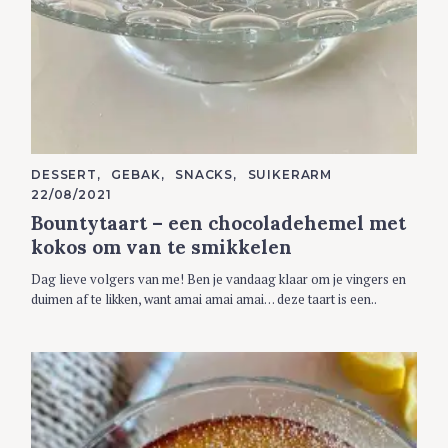
C
DESSERT
GEBAK
SNACKS
SUIKERARM
A
22/08/2021
T
E
Bountytaart – een chocoladehemel met
G
O
kokos om van te smikkelen
R
I
Dag lieve volgers van me! Ben je vandaag klaar om je vingers en
E
S
duimen af te likken, want amai amai amai… deze taart is een..