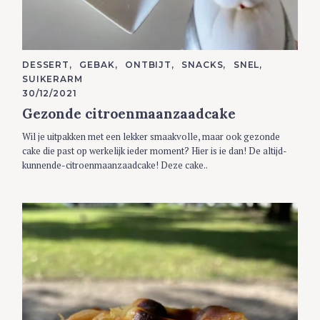
C
DESSERT
GEBAK
ONTBIJT
SNACKS
SNEL
A
SUIKERARM
T
E
30/12/2021
G
Gezonde citroenmaanzaadcake
O
R
I
Wil je uitpakken met een lekker smaakvolle, maar ook gezonde
E
S
cake die past op werkelijk ieder moment? Hier is ie dan! De altijd-
kunnende-citroenmaanzaadcake! Deze cake..