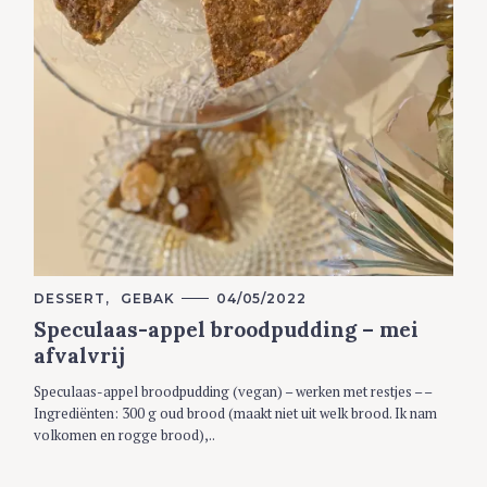
C
DESSERT
GEBAK
04/05/2022
A
Speculaas-appel broodpudding – mei
T
E
afvalvrij
G
O
R
Speculaas-appel broodpudding (vegan) – werken met restjes – –
I
Ingrediënten: 300 g oud brood (maakt niet uit welk brood. Ik nam
E
S
volkomen en rogge brood),..