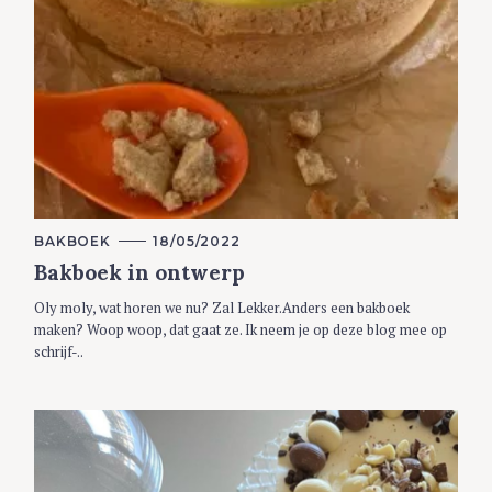
C
BAKBOEK
18/05/2022
A
Bakboek in ontwerp
T
E
G
Oly moly, wat horen we nu? Zal Lekker.Anders een bakboek
O
R
maken? Woop woop, dat gaat ze. Ik neem je op deze blog mee op
I
schrijf-..
E
S