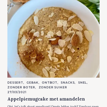
C
DESSERT
GEBAK
ONTBIJT
SNACKS
SNEL
A
ZONDER BOTER
ZONDER SUIKER
T
E
27/03/2021
G
Appelpiemugcake met amandelen
O
R
I
Oké, let’s talk about appeltaart! Onwijs lekker, toch? Vandaag geen