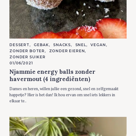
C
DESSERT
GEBAK
SNACKS
SNEL
VEGAN
A
ZONDER BOTER
ZONDER EIEREN
T
E
ZONDER SUIKER
G
01/06/2021
O
R
Njammie energy balls zonder
I
E
havermout (4 ingrediënten)
S
Dames en heren, willen jullie een gezond, snel en zelfgemaakt
happetje? Hier is het dan! Ik hou ervan om snel iets lekkers in
elkaar te..