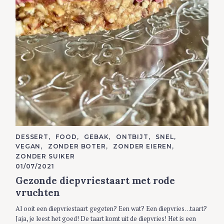
C
DESSERT
FOOD
GEBAK
ONTBIJT
SNEL
A
VEGAN
ZONDER BOTER
ZONDER EIEREN
T
E
ZONDER SUIKER
G
01/07/2021
O
R
Gezonde diepvriestaart met rode
I
E
vruchten
S
Al ooit een diepvriestaart gegeten? Een wat? Een diepvries…taart?
Jaja, je leest het goed! De taart komt uit de diepvries! Het is een