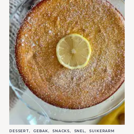
S
e
a
C
DESSERT
GEBAK
SNACKS
SNEL
SUIKERARM