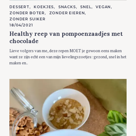
C
DESSERT
KOEKJES
SNACKS
SNEL
VEGAN
A
ZONDER BOTER
ZONDER EIEREN
T
E
ZONDER SUIKER
G
18/04/2021
O
R
Healthy reep van pompoenzaadjes met
I
E
chocolade
S
Lieve volgers van me, deze repen MOET je gewoon eens maken
want ze zijn echt een van mijn lievelingszoetjes: gezond, snel in het
maken en..