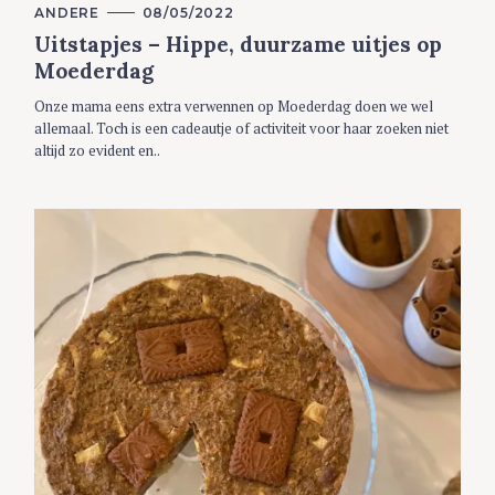
C
ANDERE
08/05/2022
A
Uitstapjes – Hippe, duurzame uitjes op
T
E
Moederdag
G
O
R
Onze mama eens extra verwennen op Moederdag doen we wel
I
allemaal. Toch is een cadeautje of activiteit voor haar zoeken niet
E
S
altijd zo evident en..