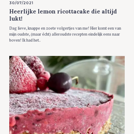
r
A
30/07/2021
T
c
E
Heerlijke lemon ricottacake die altijd
G
h
O
lukt!
f
R
I
o
Dag lieve, knappe en zoete volgertjes van me! Hier komt een van
E
S
r
mijn oudste, (maar écht) alleroudste recepten eindelijk eens naar
:
boven! Ik had het..