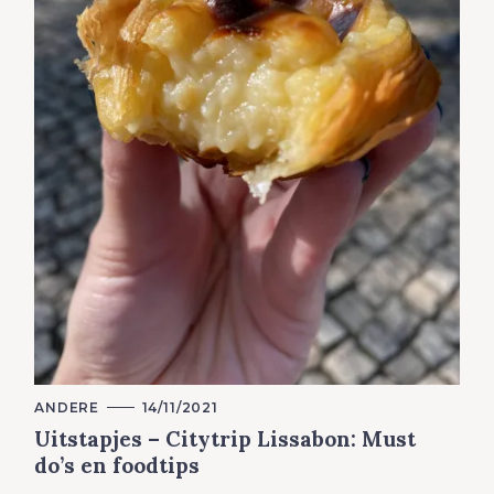
C
ANDERE
14/11/2021
A
Uitstapjes – Citytrip Lissabon: Must
T
E
do’s en foodtips
G
O
R