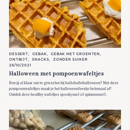
C
DESSERT
GEBAK
GEBAK MET GROENTEN
A
ONTBIJT
SNACKS
ZONDER SUIKER
T
E
26/10/2021
G
Halloween met pompoenwafeltjes
O
R
I
Ben jij al klaar om te griezelen bij hallohallohalloween? Met deze
E
S
pompoenwafeltjes maak je het halloweenfeestje helemaal af!
Ontdek deze healthy wafeltjes spookysnel of spinnensnel!..