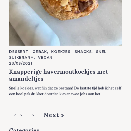
C
DESSERT
GEBAK
KOEKJES
SNACKS
SNEL
A
SUIKERARM
VEGAN
T
E
23/03/2021
G
Knapperige havermoutkoekjes met
O
R
amandeltjes
I
E
S
Snelle koekjes, wat fijn dat ze bestaan! De laatste tijd heb ik het zelf
een heel pak drukker doordat ik even twee jobs aan het..
P
Next »
1
2
3
…
5
o
Categories