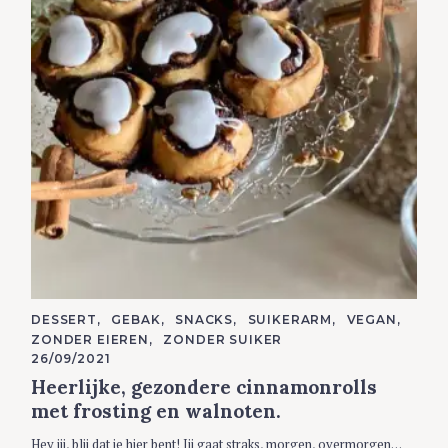
C
DESSERT
GEBAK
SNACKS
SUIKERARM
VEGAN
A
ZONDER EIEREN
ZONDER SUIKER
T
E
26/09/2021
G
Heerlijke, gezondere cinnamonrolls
O
R
met frosting en walnoten.
I
E
S
Hey jij, blij dat je hier bent! Jij gaat straks, morgen, overmorgen…