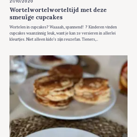
21/10/2020
O
R
Wortelwortelworteltijd met deze
I
E
smeuïge cupcakes
S
Wortelen in cupcakes? Waaaah, spannend! ? Kinderen vinden
cupcakes waanzinnig leuk, want je kan ze versieren in allerlei
kleurtjes. Niet alleen kido’s zijn reuzefan. Tieners,..