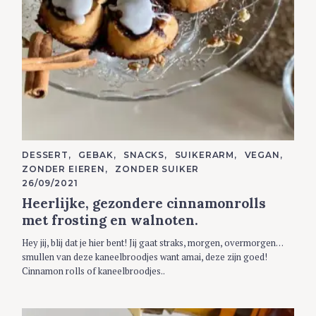
C
DESSERT
GEBAK
SNACKS
SUIKERARM
VEGAN
A
ZONDER EIEREN
ZONDER SUIKER
T
E
26/09/2021
G
Heerlijke, gezondere cinnamonrolls
O
R
met frosting en walnoten.
I
E
S
Hey jij, blij dat je hier bent! Jij gaat straks, morgen, overmorgen…
smullen van deze kaneelbroodjes want amai, deze zijn goed!
Cinnamon rolls of kaneelbroodjes..