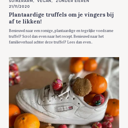
SUIKERARM
VEGAN
ZONDER EIEREN
T
E
21/11/2020
G
Plantaardige truffels om je vingers bij
O
R
af te likken!
I
E
S
Benieuwd naar een romige, plantaardige en tegelijke voedzame
truffel? Scrol dan even naar het recept. Benieuwd naar het
familieverhaal achter deze truffel? Lees dan even..