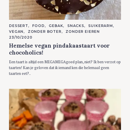
C
DESSERT
FOOD
GEBAK
SNACKS
SUIKERARM
A
VEGAN
ZONDER BOTER
ZONDER EIEREN
T
E
23/10/2020
G
Hemelse vegan pindakaastaart voor
O
R
chocoholics!
I
E
S
Een taart is altijd een MEGAMEGAgoed plan, niet? Ik ben verzot op
taarten! Kan je geloven dat ik iemand ken die helemaal geen
taarten eet?..