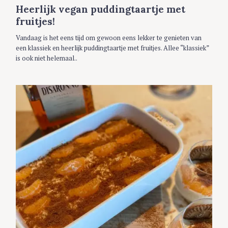
G
Heerlijk vegan puddingtaartje met
O
R
fruitjes!
I
E
S
Vandaag is het eens tijd om gewoon eens lekker te genieten van
een klassiek en heerlijk puddingtaartje met fruitjes. Allee “klassiek”
is ook niet helemaal..