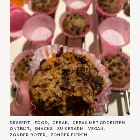
C
DESSERT
FOOD
GEBAK
GEBAK MET GROENTEN
A
ONTBIJT
SNACKS
SUIKERARM
VEGAN
T
E
ZONDER BOTER
ZONDER EIEREN
G