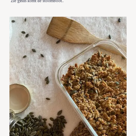
‘Zie ginds komt de stoomboot..