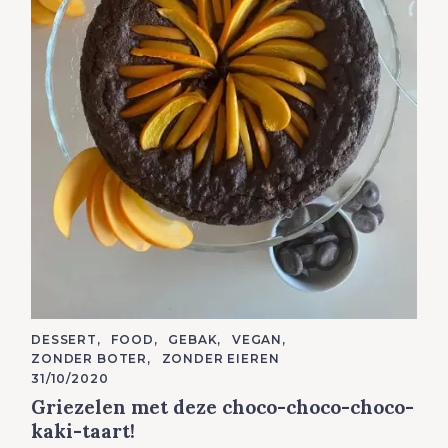
a
r
c
h
f
o
r
:
C
DESSERT
FOOD
GEBAK
VEGAN
A
ZONDER BOTER
ZONDER EIEREN
T
E
31/10/2020
G
Griezelen met deze choco-choco-choco-
O
R
kaki-taart!
I
E