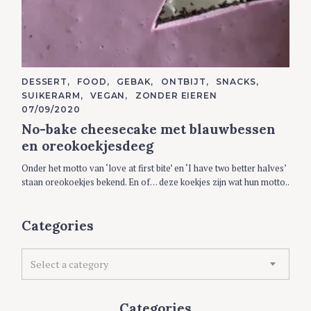
C
DESSERT
FOOD
GEBAK
ONTBIJT
SNACKS
A
SUIKERARM
VEGAN
ZONDER EIEREN
T
E
07/09/2020
G
No-bake cheesecake met blauwbessen
O
R
en oreokoekjesdeeg
I
E
S
Onder het motto van ‘love at first bite’ en ‘I have two better halves’
staan oreokoekjes bekend. En of… deze koekjes zijn wat hun motto..
Categories
C
Select a category
a
t
e
Categories