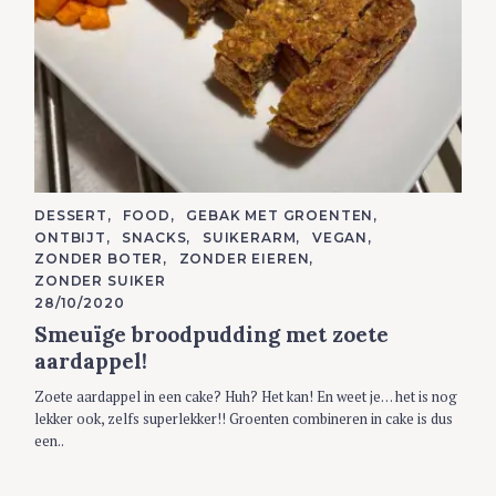
C
DESSERT
FOOD
GEBAK MET GROENTEN
A
ONTBIJT
SNACKS
SUIKERARM
VEGAN
T
E
ZONDER BOTER
ZONDER EIEREN
G
ZONDER SUIKER
O
R
28/10/2020
I
Smeuïge broodpudding met zoete
E
S
aardappel!
Zoete aardappel in een cake? Huh? Het kan! En weet je… het is nog
lekker ook, zelfs superlekker!! Groenten combineren in cake is dus
een..