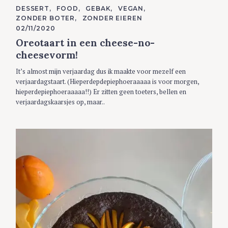
C
DESSERT
FOOD
GEBAK
VEGAN
A
ZONDER BOTER
ZONDER EIEREN
T
E
02/11/2020
G
Oreotaart in een cheese-no-
O
R
cheesevorm!
I
E
S
It’s almost mijn verjaardag dus ik maakte voor mezelf een
verjaardagstaart. (Hieperdepdepiephoeraaaaa is voor morgen,
hieperdepiephoeraaaaa!!) Er zitten geen toeters, bellen en
verjaardagskaarsjes op, maar..
S
e