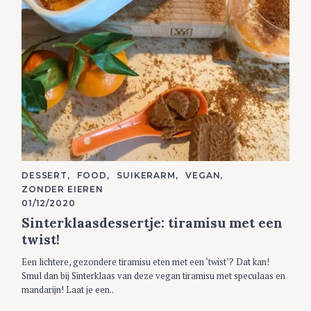
C
DESSERT
FOOD
SUIKERARM
VEGAN
A
ZONDER EIEREN
T
E
01/12/2020
G
Sinterklaasdessertje: tiramisu met een
O
R
twist!
I
E
S
Een lichtere, gezondere tiramisu eten met een ‘twist’? Dat kan!
Smul dan bij Sinterklaas van deze vegan tiramisu met speculaas en
mandarijn! Laat je een..