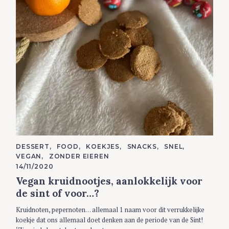
C
DESSERT
FOOD
KOEKJES
SNACKS
SNEL
A
VEGAN
ZONDER EIEREN
T
E
14/11/2020
G
Vegan kruidnootjes, aanlokkelijk voor
O
R
de sint of voor…?
I
E
S
Kruidnoten, pepernoten… allemaal 1 naam voor dit verrukkelijke
koekje dat ons allemaal doet denken aan de periode van de Sint!