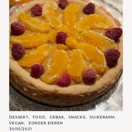
C
DESSERT
FOOD
GEBAK
SNACKS
SUIKERARM
A
VEGAN
ZONDER EIEREN
T
E
30/01/2021