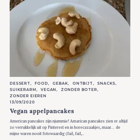
C
DESSERT
FOOD
GEBAK
ONTBIJT
SNACKS
A
SUIKERARM
VEGAN
ZONDER BOTER
T
E
ZONDER EIEREN
G
13/09/2020
O
R
Vegan appelpancakes
I
E
S
American pancakes zijn njummie! Amarican pancakes zien er altijd
zo verrukkelijk uit op Pinterest en in horecazaakjes, maar… de
mijne waren nooit fotowaardig (fail, fail,..