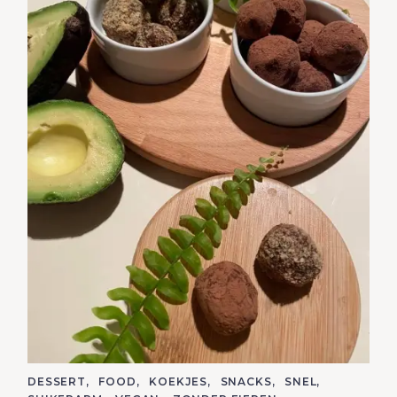
C
DESSERT
FOOD
KOEKJES
SNACKS
SNEL
A