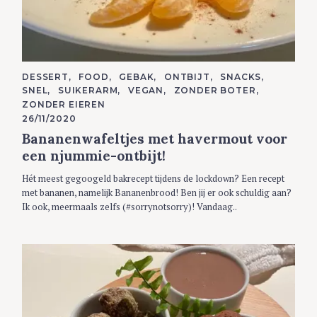
C
DESSERT
FOOD
GEBAK
ONTBIJT
SNACKS
A
SNEL
SUIKERARM
VEGAN
ZONDER BOTER
T
E
ZONDER EIEREN
G
26/11/2020
O
R
Bananenwafeltjes met havermout voor
I
E
een njummie-ontbijt!
S
Hét meest gegoogeld bakrecept tijdens de lockdown? Een recept
met bananen, namelijk Bananenbrood! Ben jij er ook schuldig aan?
Ik ook, meermaals zelfs (#sorrynotsorry)! Vandaag..