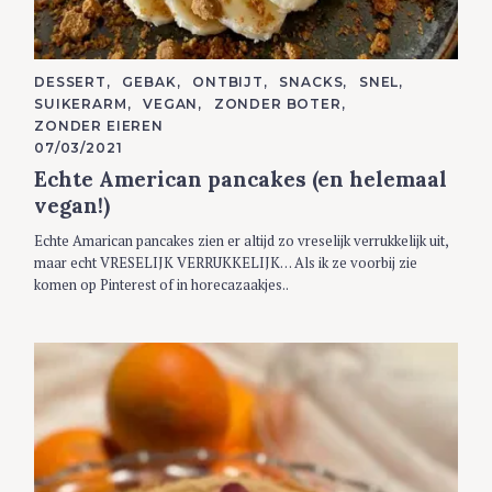
C
DESSERT
GEBAK
ONTBIJT
SNACKS
SNEL
A
SUIKERARM
VEGAN
ZONDER BOTER
T
E
ZONDER EIEREN
G
07/03/2021
O
R
Echte American pancakes (en helemaal
I
E
vegan!)
S
Echte Amarican pancakes zien er altijd zo vreselijk verrukkelijk uit,
maar echt VRESELIJK VERRUKKELIJK… Als ik ze voorbij zie
komen op Pinterest of in horecazaakjes..