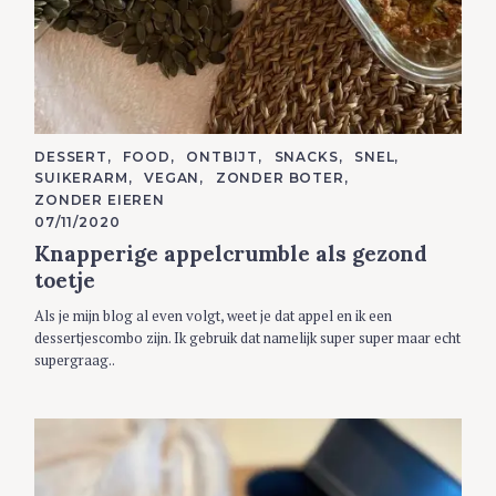
C
DESSERT
FOOD
ONTBIJT
SNACKS
SNEL
A
SUIKERARM
VEGAN
ZONDER BOTER
T
E
ZONDER EIEREN
G
07/11/2020
O
R
Knapperige appelcrumble als gezond
I
E
toetje
S
Als je mijn blog al even volgt, weet je dat appel en ik een
dessertjescombo zijn. Ik gebruik dat namelijk super super maar echt
supergraag..