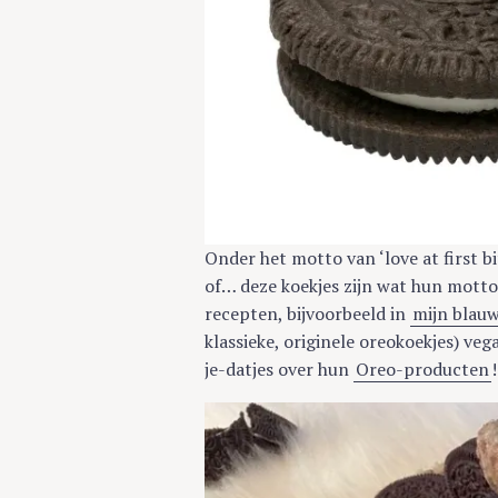
c
h
f
o
r
:
Onder het motto van ‘love at first bi
of… deze koekjes zijn wat hun motto
recepten, bijvoorbeeld in
mijn blau
klassieke, originele oreokoekjes) veg
je-datjes over hun
Oreo-producten
!