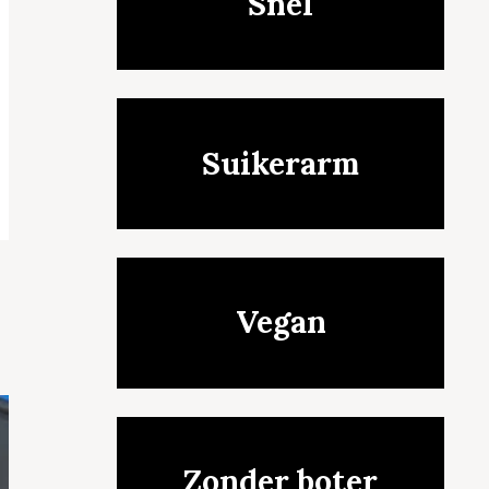
Snel
Suikerarm
Vegan
Zonder boter