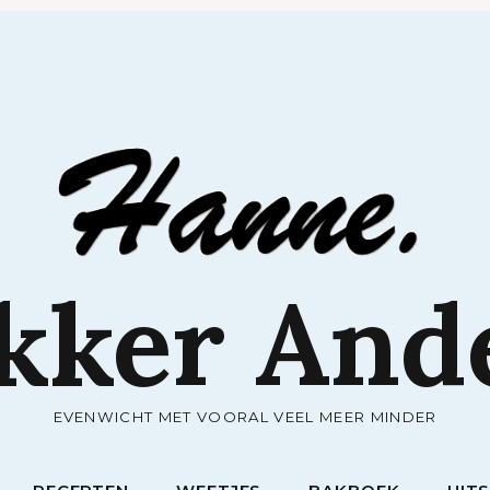
RECEPTEN
WEETJES
BAKBOEK
UIT
kker And
EVENWICHT MET VOORAL VEEL MEER MINDER