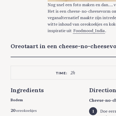
Nog snel een foto maken en dan…. ve
Het is een cheese-no-cheesevorm om
veganalternatief maakte zijn intred
witte inhoud van oreokoekjes en ko
inspiratie uit
Foodmood_India
.
Oreotaart in een cheese-no-cheesev
2h
TIME:
Ingredients
Directio
Bodem
Cheese-no-c
20
oreokoekjes
Doe eers