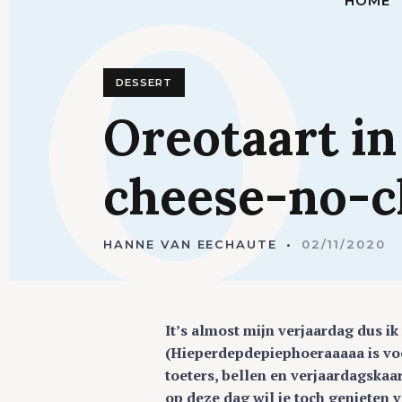
O
HOME
DESSERT
Oreotaart
i
cheese-no-c
HANNE VAN EECHAUTE
02/11/2020
It’s almost mijn verjaardag dus i
(Hieperdepdepiephoeraaaaa is voo
toeters, bellen en verjaardagskaa
op deze dag wil je toch genieten v