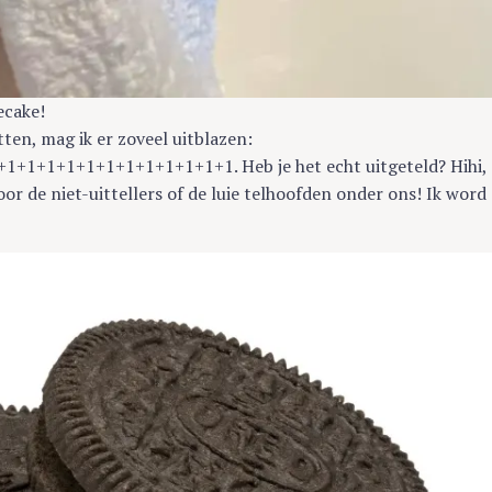
ecake!
tten, mag ik er zoveel uitblazen:
1+1+1+1+1+1+1+1+1+1+1. Heb je het echt uitgeteld? Hihi,
r de niet-uittellers of de luie telhoofden onder ons! Ik word