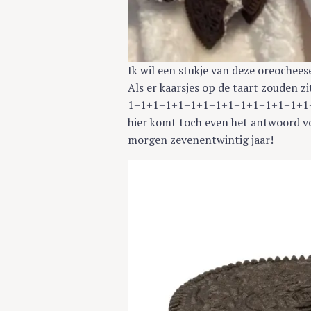
Ik wil een stukje van deze oreochees
Als er kaarsjes op de taart zouden zi
1+1+1+1+1+1+1+1+1+1+1+1+1+1+1+1+
hier komt toch even het antwoord voo
morgen zevenentwintig jaar!
S
e
a
r