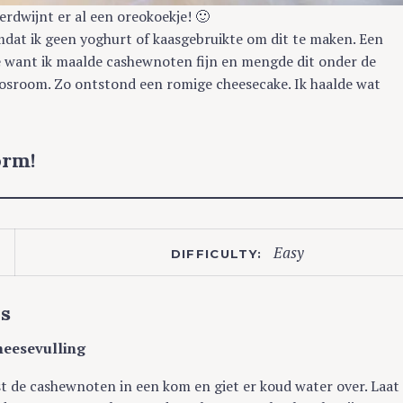
rdwijnt er al een oreokoekje! 🙂
dat ik geen yoghurt of kaasgebruikte om dit te maken. Een
e want ik maalde cashewnoten fijn en mengde dit onder de
kosroom. Zo ontstond een romige cheesecake. Ik haalde wat
orm!
Easy
DIFFICULTY:
ns
heesevulling
t de cashewnoten in een kom en giet er koud water over. Laat 