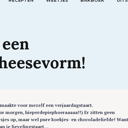
RECEPTEN
WEETJES
BAKBOEK
UIT
n
een
heesevorm!
k maakte voor mezelf een verjaardagstaart.
r morgen, hieperdepiephoeraaaaa!!) Er zitten geen
rsjes op, maar wel pure koekjes- en chocoladeliefde! Wan
an je lievelingstaart…