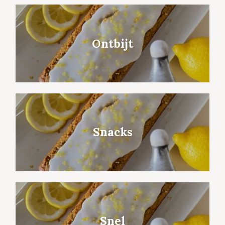
Ontbijt
Snacks
Snel