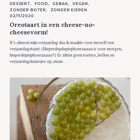
C
DESSERT
FOOD
GEBAK
VEGAN
A
ZONDER BOTER
ZONDER EIEREN
T
E
02/11/2020
G
Oreotaart in een cheese-no-
O
R
cheesevorm!
I
E
S
It’s almost mijn verjaardag dus ik maakte voor mezelf een
verjaardagstaart. (Hieperdepdepiephoeraaaaa is voor morgen,
hieperdepiephoeraaaaa!!) Er zitten geen toeters, bellen en
verjaardagskaarsjes op, maar..