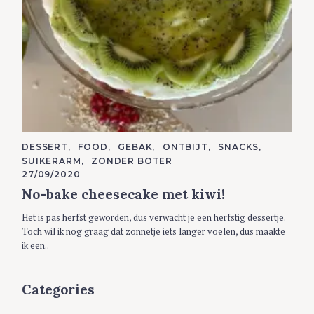
C
DESSERT
FOOD
GEBAK
ONTBIJT
SNACKS
A
SUIKERARM
ZONDER BOTER
T
E
27/09/2020
G
No-bake cheesecake met kiwi!
O
R
I
Het is pas herfst geworden, dus verwacht je een herfstig dessertje.
E
S
Toch wil ik nog graag dat zonnetje iets langer voelen, dus maakte
ik een..
S
e
a
Categories
r