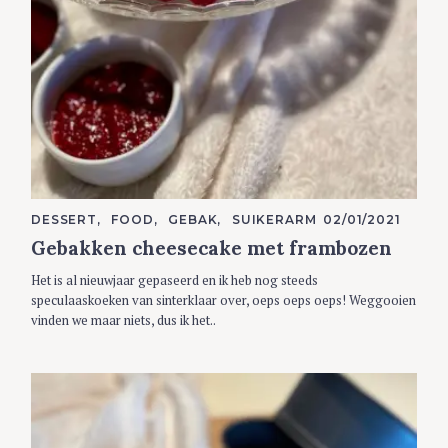
C
DESSERT
FOOD
GEBAK
SUIKERARM
02/01/2021
A
Gebakken cheesecake met frambozen
T
E
G
Het is al nieuwjaar gepaseerd en ik heb nog steeds
O
R
speculaaskoeken van sinterklaar over, oeps oeps oeps! Weggooien
I
vinden we maar niets, dus ik het..
E
S