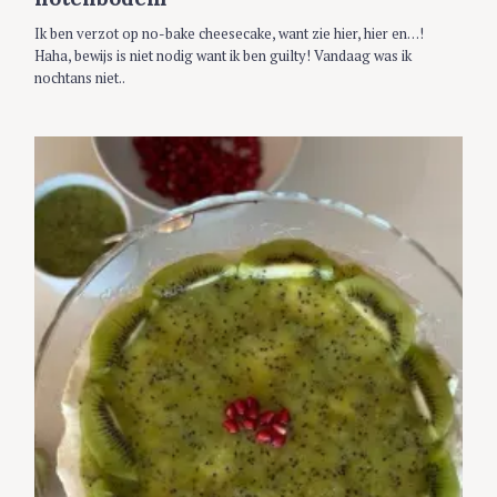
S
Ik ben verzot op no-bake cheesecake, want zie hier, hier en…!
Haha, bewijs is niet nodig want ik ben guilty! Vandaag was ik
nochtans niet..