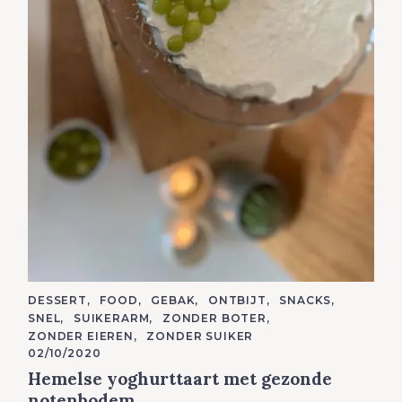
C
DESSERT
FOOD
GEBAK
ONTBIJT
SNACKS
A
SNEL
SUIKERARM
ZONDER BOTER
T
E
ZONDER EIEREN
ZONDER SUIKER
G
02/10/2020
O
R
Hemelse yoghurttaart met gezonde
I
E
notenbodem