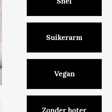
Snel
Suikerarm
Vegan
Zonder boter