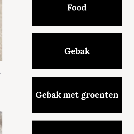
Food
Gebak
s
Gebak met groenten