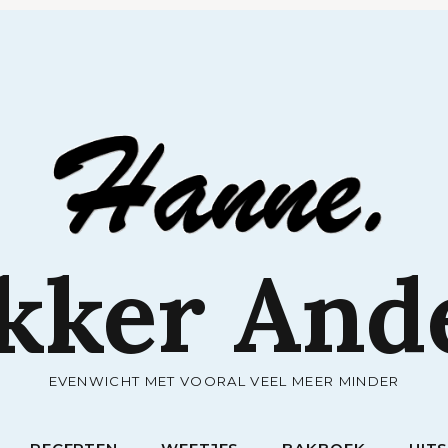
RECEPTEN
WEETJES
BAKBOEK
UIT
kker And
EVENWICHT MET VOORAL VEEL MEER MINDER