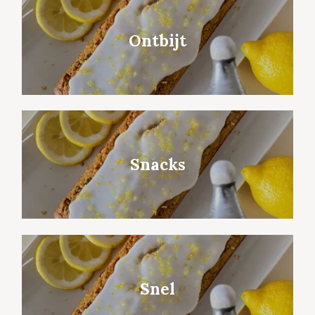
Ontbijt
Snacks
Snel