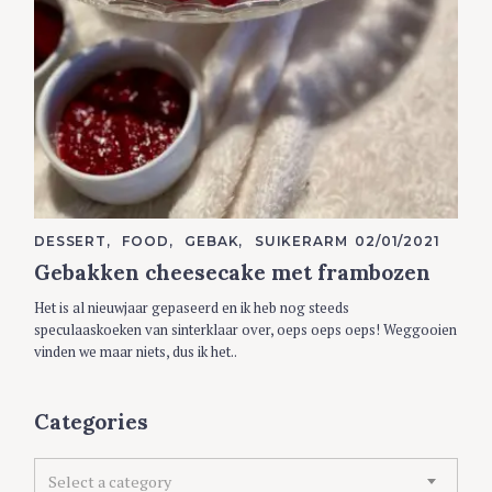
C
DESSERT
FOOD
GEBAK
SUIKERARM
02/01/2021
A
Gebakken cheesecake met frambozen
T
E
G
Het is al nieuwjaar gepaseerd en ik heb nog steeds
O
R
speculaaskoeken van sinterklaar over, oeps oeps oeps! Weggooien
I
vinden we maar niets, dus ik het..
E
S
Categories
C
Select a category
a