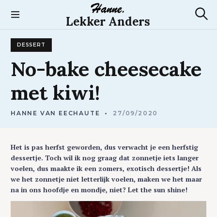
S
k
Lekker Anders
S
i
e
p
a
DESSERT
t
r
c
o
No-bake
cheesecake
h
c
o
met
kiwi!
n
t
e
HANNE VAN EECHAUTE
27/09/2020
n
t
Het is pas herfst geworden, dus verwacht je een herfstig
dessertje. Toch wil ik nog graag dat zonnetje iets langer
voelen, dus maakte ik een zomers, exotisch dessertje! Als
we het zonnetje niet letterlijk voelen, maken we het maar
na in ons hoofdje en mondje, niet? Let the sun shine!