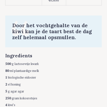
Door het vochtgehalte van de
kiwi kan je de taart best de dag
zelf helemaal opsmullen.
Ingredients
500
g lactosevrije kwark
80
ml plantaardige melk
1
biologische eidooier
2
el honing
5
g agar agar
250
gram kokosrotsjes
4
kiwi’s