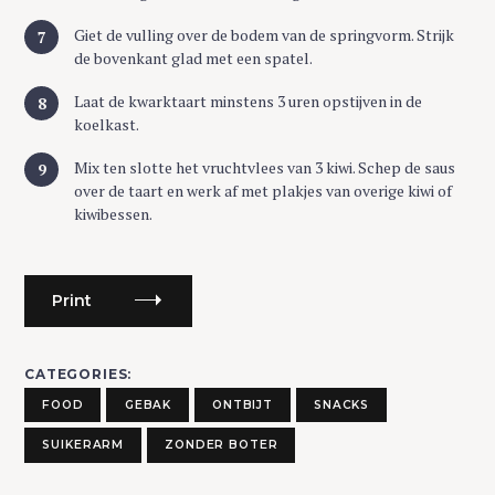
Giet de vulling over de bodem van de springvorm. Strijk
de bovenkant glad met een spatel.
Laat de kwarktaart minstens 3 uren opstijven in de
koelkast.
Mix ten slotte het vruchtvlees van 3 kiwi. Schep de saus
over de taart en werk af met plakjes van overige kiwi of
kiwibessen.
Print
CATEGORIES
FOOD
GEBAK
ONTBIJT
SNACKS
SUIKERARM
ZONDER BOTER