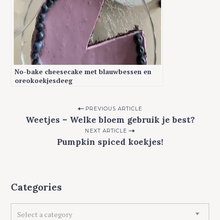
No-bake cheesecake met blauwbessen en
oreokoekjesdeeg
P
PREVIOUS ARTICLE
Weetjes – Welke bloem gebruik je best?
o
NEXT ARTICLE
s
Pumpkin spiced koekjes!
t
n
2 comments
a
Categories
v
i
C
Select a category
a