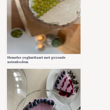
S
Hemelse yoghurttaart met gezonde
e
notenbodem
a
r
c
h
f
o
r
: