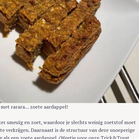
 met rarara… zoete aardappel!
ker smeuïg en zoet, waardoor je slechts weinig zoetstof moet
e verkrijgen. Daarnaast is de structuur van deze snoeperige
g als een zoete aardappel. (Weetje voor onze Trick&Treat