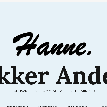
RECEPTEN
WEETJES
BAKBOEK
UIT
kker And
EVENWICHT MET VOORAL VEEL MEER MINDER