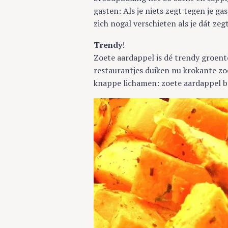
gasten: Als je niets zegt tegen je ga
zich nogal verschieten als je dát zeg
Trendy
!
Zoete aardappel is dé trendy groent
restaurantjes duiken nu krokante zo
knappe lichamen: zoete aardappel 
S
e
a
r