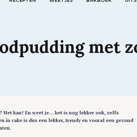
RECEPTEN
WEETJES
BAKBOEK
UIT
oodpudding
met
z
 Het kan! En weet je… het is nog lekker ook, zelfs
 in cake is dus een lekker, trendy en vooral een gezond
sten.