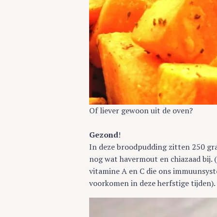
c
h
f
o
r
:
Of liever gewoon uit de oven?
Gezond
!
In deze broodpudding zitten 250 gra
nog wat havermout en chiazaad bij. 
vitamine A en C die ons immuunsyst
voorkomen in deze herfstige tijden).