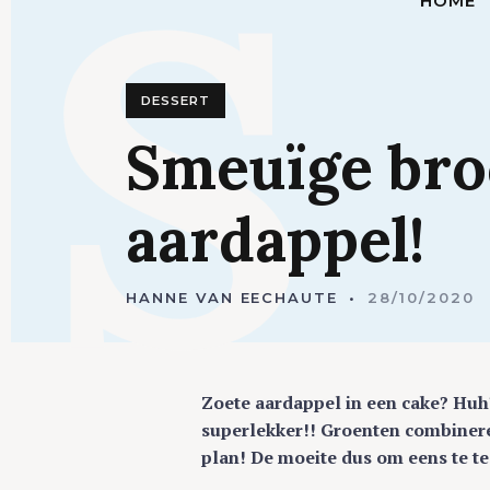
S
HOME
DESSERT
Smeuïge
br
aardappel!
HANNE VAN EECHAUTE
28/10/2020
Zoete aardappel in een cake? Huh?
superlekker!! Groenten combineren
plan! De moeite dus om eens te te