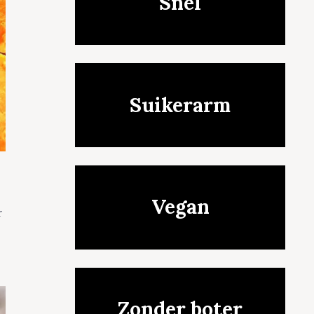
Snel
Suikerarm
Vegan
r
Zonder boter