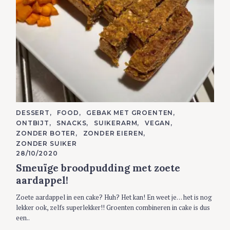
C
DESSERT
FOOD
GEBAK MET GROENTEN
A
ONTBIJT
SNACKS
SUIKERARM
VEGAN
T
E
ZONDER BOTER
ZONDER EIEREN
G
ZONDER SUIKER
O
R
28/10/2020
I
Smeuïge broodpudding met zoete
E
S
aardappel!
Zoete aardappel in een cake? Huh? Het kan! En weet je… het is nog
lekker ook, zelfs superlekker!! Groenten combineren in cake is dus
een..