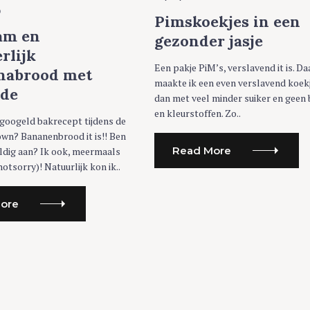
G
0
O
Pimskoekjes in een
R
am en
I
gezonder jasje
E
rlijk
S
Een pakje PiM’s, verslavend it is. D
nabrood met
maakte ik een even verslavend koek
ade
dan met veel minder suiker en geen
en kleurstoffen. Zo..
googeld bakrecept tijdens de
own? Bananenbrood it is!! Ben
Read More
huldig aan? Ik ook, meermaals
otsorry)! Natuurlijk kon ik..
ore