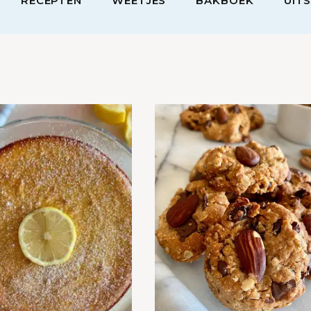
RECEPTEN
WEETJES
BAKBOEK
UIT