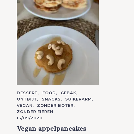
C
DESSERT
FOOD
GEBAK
A
ONTBIJT
SNACKS
SUIKERARM
T
VEGAN
ZONDER BOTER
E
G
ZONDER EIEREN
O
13/09/2020
R
I
E
Vegan appelpancakes
S