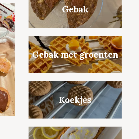
Gebak
Gebak met groenten
Koekjes
M