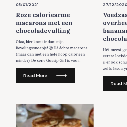
G
G
05/01/2021
27/12/202
O
O
R
R
Roze caloriearme
Voedza
I
I
E
E
macarons met een
overhee
S
S
chocoladevulling
banana
chocol
Olaa, hier komt ie dan: mijn
lievelingssnoepje! 🙂 Dé échte macarons
Hét meest ge
(maar dan met een hele hoop calorieën
eerste lockd
minder). De serie Gossip Girl is voor..
jij er ook sc
zelfs (#sorryn
Read More
Read M