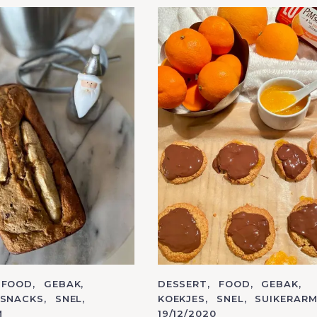
Press Esc to cancel.
FOOD
GEBAK
C
DESSERT
FOOD
GEBAK
A
SNACKS
SNEL
KOEKJES
SNEL
SUIKERAR
T
M
19/12/2020
E