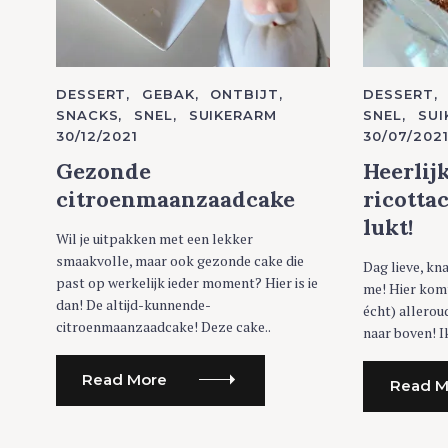
C
DESSERT
GEBAK
ONTBIJT
C
DESSERT
A
A
SNACKS
SNEL
SUIKERARM
SNEL
SUI
T
T
30/12/2021
30/07/202
E
E
G
G
O
O
Gezonde
Heerlij
R
R
I
I
citroenmaanzaadcake
ricottac
E
E
S
S
lukt!
Wil je uitpakken met een lekker
smaakvolle, maar ook gezonde cake die
Dag lieve, kn
past op werkelijk ieder moment? Hier is ie
me! Hier komt
dan! De altijd-kunnende-
écht) allerou
citroenmaanzaadcake! Deze cake..
naar boven! Ik
Read More
Read M