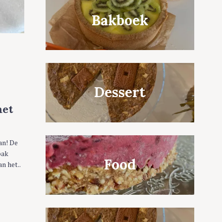
Bakboek
Dessert
met
an! De
pak
Food
n het..