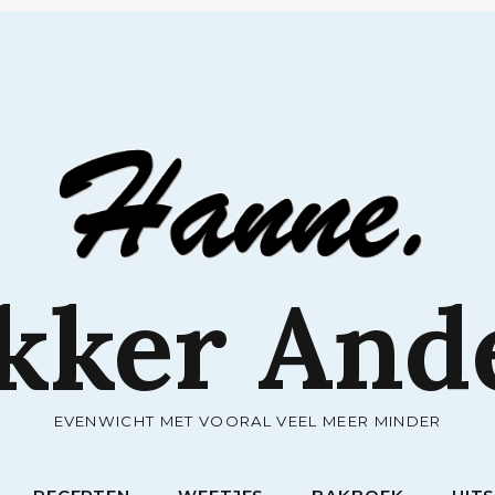
RECEPTEN
WEETJES
BAKBOEK
UIT
kker And
EVENWICHT MET VOORAL VEEL MEER MINDER