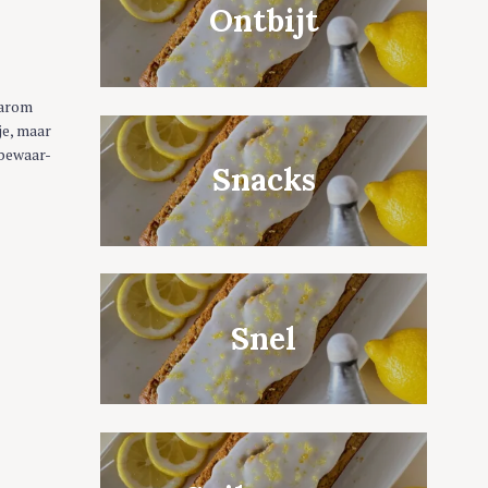
Ontbijt
aarom
je, maar
 bewaar-
Snacks
Snel