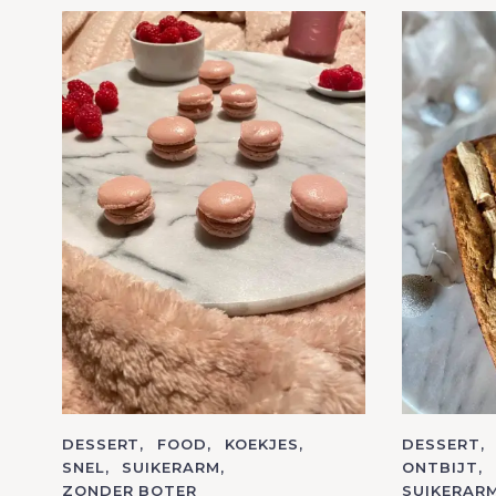
S
e
a
r
c
h
f
o
r
:
C
DESSERT
FOOD
KOEKJES
C
DESSERT
A
A
SNEL
SUIKERARM
ONTBIJT
T
T
ZONDER BOTER
SUIKERAR
E
E