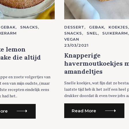
GEBAK
SNACKS
C
DESSERT
GEBAK
KOEKJES
A
KERARM
SNACKS
SNEL
SUIKERARM
T
1
VEGAN
E
G
23/03/2021
O
ke lemon
R
Knapperige
I
ake die altijd
E
havermoutkoekjes 
S
amandeltjes
appe en zoete volgertjes van
Snelle koekjes, wat fijn dat ze besta
 een van mijn oudste, (maar
laatste tijd heb ik het zelf een heel 
dste recepten eindelijk eens
drukker doordat ik even twee jobs aa
 had het..
Read More
ore