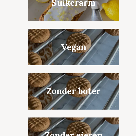
Suikerarm
Vegan
Zonder boter
Zonder eieren