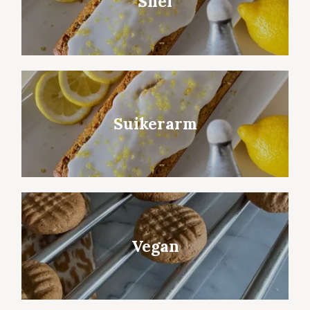
Snel
Suikerarm
Vegan