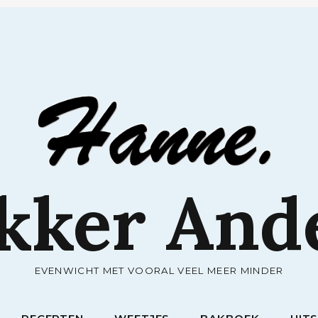
RECEPTEN
WEETJES
BAKBOEK
UIT
kker And
EVENWICHT MET VOORAL VEEL MEER MINDER