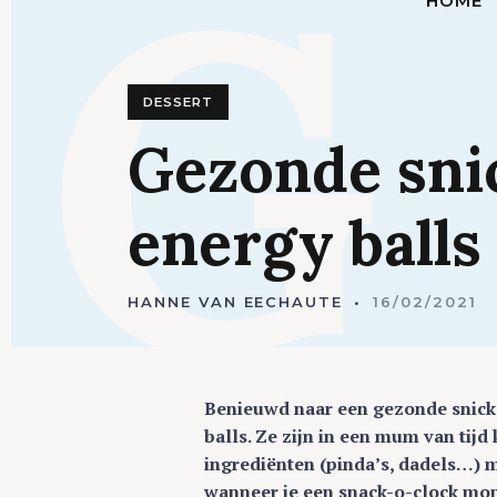
G
HOME
DESSERT
Gezonde
sni
energy
balls
HANNE VAN EECHAUTE
16/02/2021
Benieuwd naar een gezonde snicke
balls. Ze zijn in een mum van tij
ingrediënten (pinda’s, dadels…) m
wanneer je een snack-o-clock mo