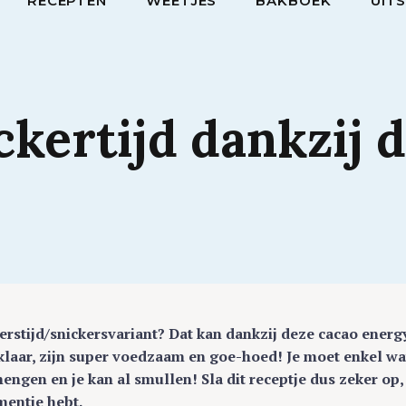
RECEPTEN
WEETJES
BAKBOEK
UIT
ckertijd
dankzij
rstijd/snickersvariant? Dat kan dankzij deze cacao energ
d klaar, zijn super voedzaam en goe-hoed! Je moet enkel wa
engen en je kan al smullen! Sla dit receptje dus zeker op,
mentje hebt.