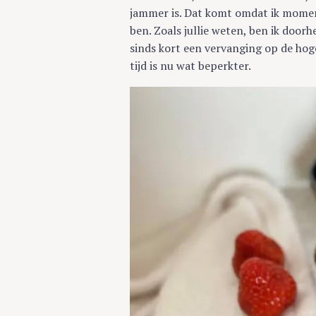
jammer is. Dat komt omdat ik momen
ben. Zoals jullie weten, ben ik door
sinds kort een vervanging op de hoge
tijd is nu wat beperkter.
S
e
a
r