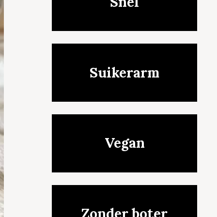
Snel
Suikerarm
Vegan
Zonder boter