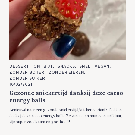
C
DESSERT
ONTBIJT
SNACKS
SNEL
VEGAN
A
ZONDER BOTER
ZONDER EIEREN
T
E
ZONDER SUIKER
G
16/02/2021
O
R
Gezonde snickertijd dankzij deze cacao
I
E
energy balls
S
Benieuwd naar een gezonde snickerstijd/snickersvariant? Dat kan
dankzij deze cacao energy balls. Ze zijn in een mum van tijd klaar,
zijn super voedzaam en goe-hoed!..