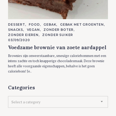
C
DESSERT
FOOD
GEBAK
GEBAK MET GROENTEN
A
SNACKS
VEGAN
ZONDER BOTER
T
E
ZONDER EIEREN
ZONDER SUIKER
G
03/09/2020
O
R
Voedzame brownie van zoete aardappel
I
E
S
Brownies zijn onweerstaanbare, smeuïge caloriebommen met een
intens zachte en toch knapperige chocoladesmaak. Deze brownie
heeft alle voorgaande eigenschappen, behalve is het geen
caloriebom! Je..
Categories
C
Select a category
a
t
e