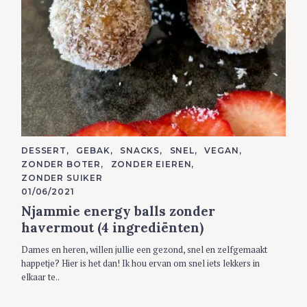
C
DESSERT
GEBAK
SNACKS
SNEL
VEGAN
A
ZONDER BOTER
ZONDER EIEREN
T
E
ZONDER SUIKER
G
01/06/2021
O
R
Njammie energy balls zonder
I
E
havermout (4 ingrediënten)
S
Dames en heren, willen jullie een gezond, snel en zelfgemaakt
happetje? Hier is het dan! Ik hou ervan om snel iets lekkers in
elkaar te..