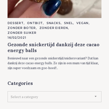
C
DESSERT
ONTBIJT
SNACKS
SNEL
VEGAN
A
ZONDER BOTER
ZONDER EIEREN
T
E
ZONDER SUIKER
G
16/02/2021
O
R
Gezonde snickertijd dankzij deze cacao
I
E
energy balls
S
Benieuwd naar een gezonde snickerstijd/snickersvariant? Dat kan
dankzij deze cacao energy balls. Ze zijn in een mum van tijd klaar,
zijn super voedzaam en goe-hoed!..
Categories
C
Select a category
a
t
e