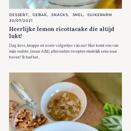
C
DESSERT
GEBAK
SNACKS
SNEL
SUIKERARM
A
30/07/2021
T
E
Heerlijke lemon ricottacake die altijd
G
O
lukt!
R
I
Dag lieve, knappe en zoete volgertjes van me! Hier komt een van
E
S
mijn oudste, (maar écht) alleroudste recepten eindelijk eens naar
boven! Ik had het..