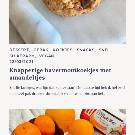
C
DESSERT
GEBAK
KOEKJES
SNACKS
SNEL
A
SUIKERARM
VEGAN
T
E
23/03/2021
G
Knapperige havermoutkoekjes met
O
R
amandeltjes
I
E
S
Snelle koekjes, wat fijn dat ze bestaan! De laatste tijd heb ik het zelf
een heel pak drukker doordat ik even twee jobs aan het..