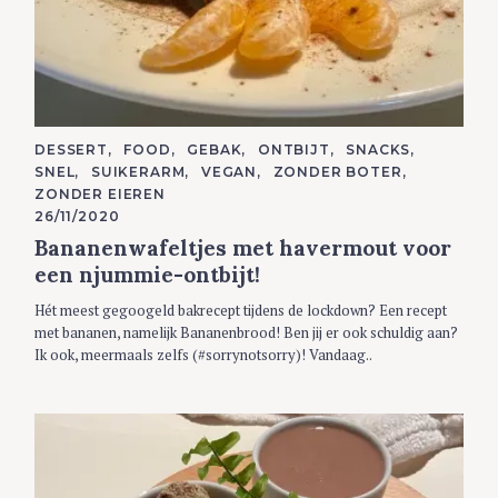
e
a
r
c
h
f
C
DESSERT
FOOD
GEBAK
ONTBIJT
SNACKS
o
A
SNEL
SUIKERARM
VEGAN
ZONDER BOTER
T
r
E
ZONDER EIEREN
G
:
26/11/2020
O
R
Bananenwafeltjes met havermout voor
I
E
een njummie-ontbijt!
S
Hét meest gegoogeld bakrecept tijdens de lockdown? Een recept
met bananen, namelijk Bananenbrood! Ben jij er ook schuldig aan?
Ik ook, meermaals zelfs (#sorrynotsorry)! Vandaag..