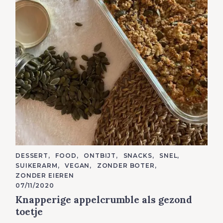
C
DESSERT
FOOD
ONTBIJT
SNACKS
SNEL
A
SUIKERARM
VEGAN
ZONDER BOTER
T
E
ZONDER EIEREN
G
07/11/2020
O
R
Knapperige appelcrumble als gezond
I
E
toetje
S