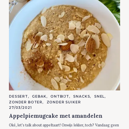
C
DESSERT
GEBAK
ONTBIJT
SNACKS
SNEL
A
ZONDER BOTER
ZONDER SUIKER
T
E
27/03/2021
G
Appelpiemugcake met amandelen
O
R
I
Oké, let’s talk about appeltaart! Onwijs lekker, toch? Vandaag geen
E