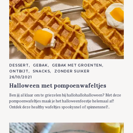
C
DESSERT
GEBAK
GEBAK MET GROENTEN
A
ONTBIJT
SNACKS
ZONDER SUIKER
T
E
26/10/2021
G
Halloween met pompoenwafeltjes
O
R
I
Ben jij al klaar om te griezelen bij hallohallohalloween? Met deze
E
S
pompoenwafeltjes maak je het halloweenfeestje helemaal af!
Ontdek deze healthy wafeltjes spookysnel of spinnensnel!..