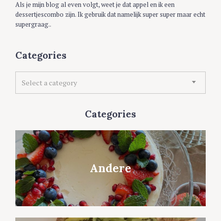
Als je mijn blog al even volgt, weet je dat appel en ik een
dessertjescombo zijn. Ik gebruik dat namelijk super super maar echt
supergraag..
Categories
C
Select a category
a
t
e
Categories
g
o
r
i
e
Andere
s