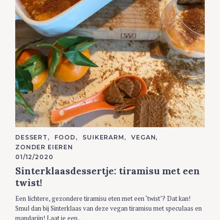
C
DESSERT
FOOD
SUIKERARM
VEGAN
A
ZONDER EIEREN
T
E
01/12/2020
G
Sinterklaasdessertje: tiramisu met een
O
R
twist!
I
E
S
Een lichtere, gezondere tiramisu eten met een ‘twist’? Dat kan!
Smul dan bij Sinterklaas van deze vegan tiramisu met speculaas en
mandarijn! Laat je een..