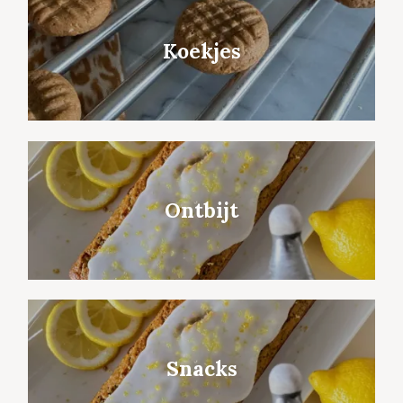
Koekjes
Ontbijt
Snacks