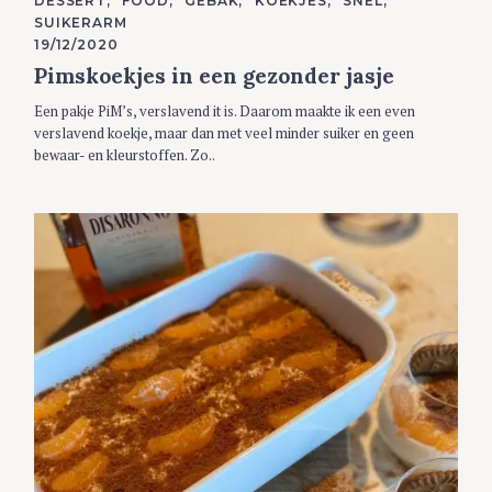
C
DESSERT
FOOD
GEBAK
KOEKJES
SNEL
A
SUIKERARM
T
E
19/12/2020
G
Pimskoekjes in een gezonder jasje
O
R
I
Een pakje PiM’s, verslavend it is. Daarom maakte ik een even
E
S
verslavend koekje, maar dan met veel minder suiker en geen
bewaar- en kleurstoffen. Zo..