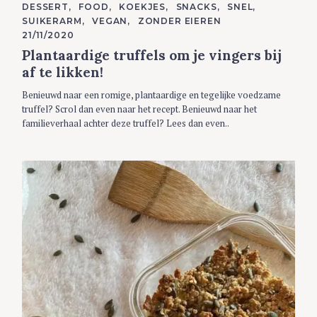
C
DESSERT
FOOD
KOEKJES
SNACKS
SNEL
A
SUIKERARM
VEGAN
ZONDER EIEREN
T
E
21/11/2020
G
Plantaardige truffels om je vingers bij
O
R
af te likken!
I
E
S
Benieuwd naar een romige, plantaardige en tegelijke voedzame
truffel? Scrol dan even naar het recept. Benieuwd naar het
familieverhaal achter deze truffel? Lees dan even..