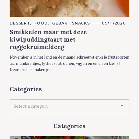
C
DESSERT
FOOD
GEBAK
SNACKS
09/11/2020
A
Smikkelen maar met deze
T
E
kiwipuddingtaart met
G
O
roggekruimeldeeg
R
I
E
November is in het land en de maand schreeuwt enkele fruitsoorten
S
uit: mandarijntjes, lychees, citroenen, vijgen en en en en kiwi’s!
Deze fruitjes maken je..
Categories
C
Select a category
a
t
e
Categories
g
o