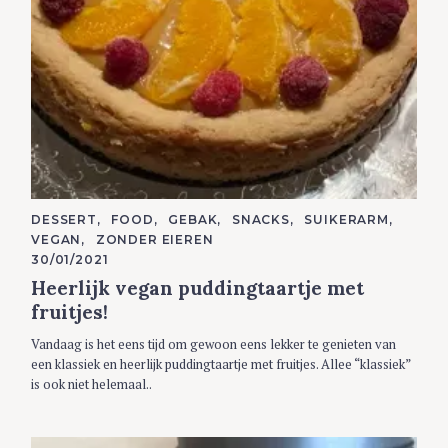
C
DESSERT
FOOD
GEBAK
SNACKS
SUIKERARM
A
VEGAN
ZONDER EIEREN
T
E
30/01/2021
G
Heerlijk vegan puddingtaartje met
O
R
fruitjes!
I
E
S
Vandaag is het eens tijd om gewoon eens lekker te genieten van
een klassiek en heerlijk puddingtaartje met fruitjes. Allee “klassiek”
is ook niet helemaal..