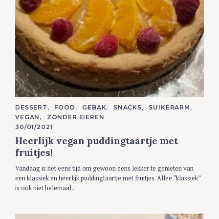
C
DESSERT
FOOD
GEBAK
SNACKS
SUIKERARM
A
VEGAN
ZONDER EIEREN
T
E
30/01/2021
G
Heerlijk vegan puddingtaartje met
O
R
fruitjes!
I
E
S
Vandaag is het eens tijd om gewoon eens lekker te genieten van
een klassiek en heerlijk puddingtaartje met fruitjes. Allee “klassiek”
is ook niet helemaal..