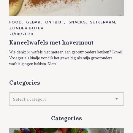
C
FOOD
GEBAK
ONTBIJT
SNACKS
SUIKERARM
A
ZONDER BOTER
T
E
21/08/2020
G
Kaneelwafels met havermout
O
R
I
Wie denkt bij wafels niet meteen aan grootmoeders keuken? Ik wel!
E
S
Vroeger als kindje vond ik het geweldig als mijn grootouders
wafels gingen bakken. Niets..
Categories
C
Select a category
a
t
e
Categories
g
o
r