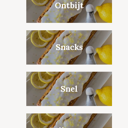
Ontbijt
Snacks
Snel