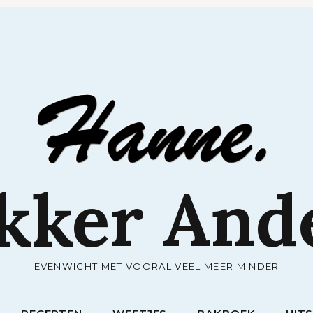
RECEPTEN
WEETJES
BAKBOEK
UIT
kker And
EVENWICHT MET VOORAL VEEL MEER MINDER