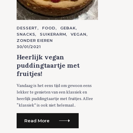
C
DESSERT
FOOD
GEBAK
A
SNACKS
SUIKERARM
VEGAN
T
ZONDER EIEREN
E
G
30/01/2021
O
R
Heerlijk vegan
I
E
puddingtaartje met
S
fruitjes!
Vandaag is het eens tijd om gewoon eens
lekker te genieten van een klassiek en
heerlijk puddingtaartje met fruitjes. Allee
“klassiek” is ook niet helemaal..
Read More