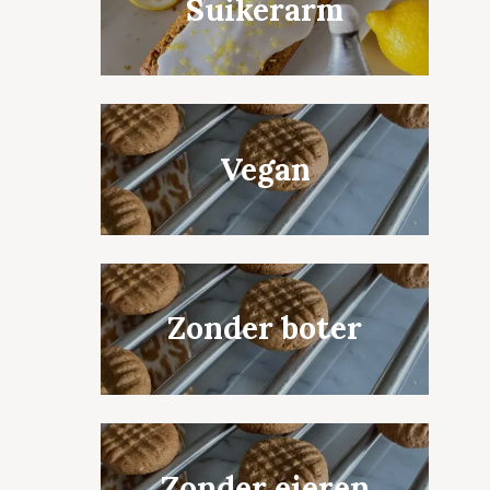
Suikerarm
Vegan
Zonder boter
Zonder eieren