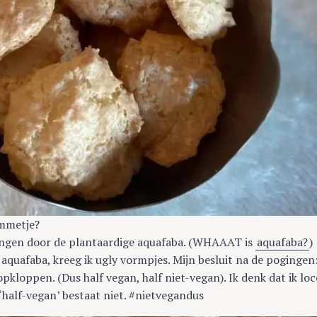
ommetje?
vangen door de plantaardige aquafaba. (WHAAAT is
aquafaba?
)
 aquafaba, kreeg ik ugly vormpjes. Mijn besluit na de pogingen
pkloppen. (Dus half vegan, half niet-vegan). Ik denk dat ik lo
‘half-vegan’ bestaat niet. #nietvegandus