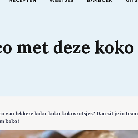
RECEPTEN
WEETJES
BAKBOEK
UIT
co
met
deze
kok
co van lekkere koko-koko-kokosrotsjes? Dan zit je in tea
am koko!