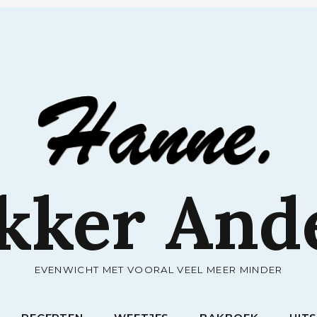
RECEPTEN
WEETJES
BAKBOEK
UIT
kker And
EVENWICHT MET VOORAL VEEL MEER MINDER