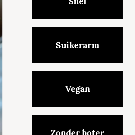
Snel
Suikerarm
Vegan
Zonder boter