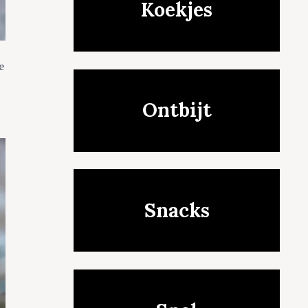
Koekjes
e
Ontbijt
Snacks