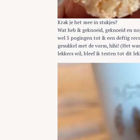
Krak je het mee in stukjes?
Wat heb ik geknoeid, geknoeid en no
wel 3 pogingen tot ik een deftig re
gesukkel met de vorm, hihi! (Het war
lekkers wil, bleef ik testen tot dit l
S
e
a
r