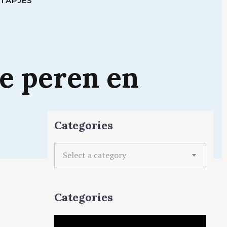
STAPJES
ge
peren
en
Categories
C
Select a category
a
t
e
Categories
g
o
r