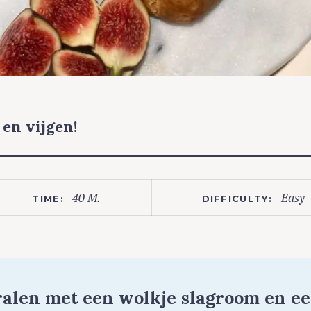
en vijgen!
40 M.
Easy
TIME:
DIFFICULTY:
tralen met een wolkje slagroom en e