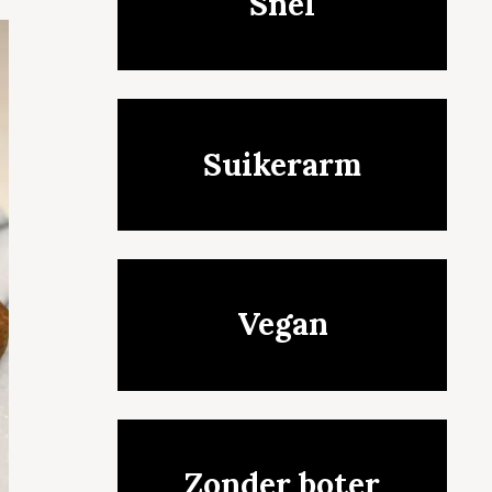
Snel
Suikerarm
Vegan
Zonder boter