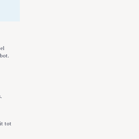
el
bot.
.
it tot