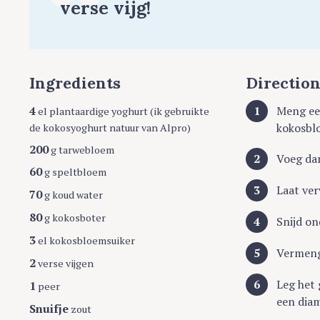
verse vijg!
Ingredients
Directio
4
Meng eer
el plantaardige yoghurt (ik gebruikte
kokosblo
de kokosyoghurt natuur van Alpro)
200
g tarwebloem
Voeg da
60
g speltbloem
Laat ver
70
g koud water
80
g kokosboter
Snijd on
3
el kokosbloemsuiker
Vermeng
2
verse vijgen
Leg het 
1
peer
een dia
Snuifje
zout