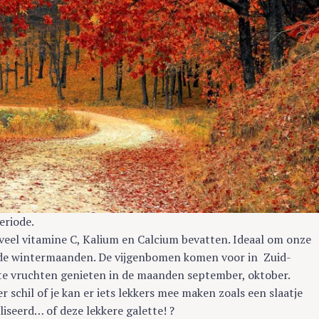
eriode.
 veel vitamine C, Kalium en Calcium bevatten. Ideaal om onze
ude wintermaanden. De vijgenbomen komen voor in Zuid-
ete vruchten genieten in de maanden september, oktober.
 schil of je kan er iets lekkers mee maken zoals een slaatje
iseerd… of deze lekkere galette! ?