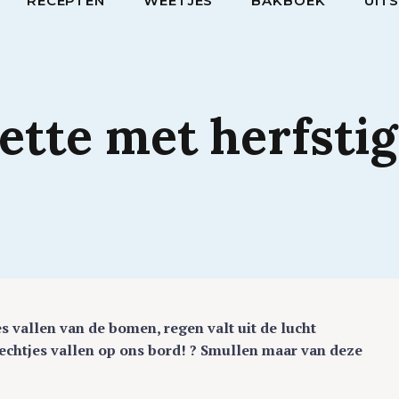
RECEPTEN
WEETJES
BAKBOEK
UIT
lette
met
herfsti
jes vallen van de bomen, regen valt uit de lucht
echtjes vallen op ons bord! ? Smullen maar van deze