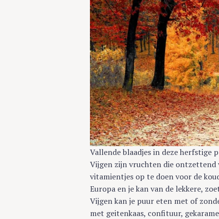
Vallende blaadjes in deze herfstige p
Vijgen zijn vruchten die ontzettend
vitamientjes op te doen voor de ko
S
Europa en je kan van de lekkere, zo
e
Vijgen kan je puur eten met of zonder
a
met geitenkaas, confituur, gekaramel
r