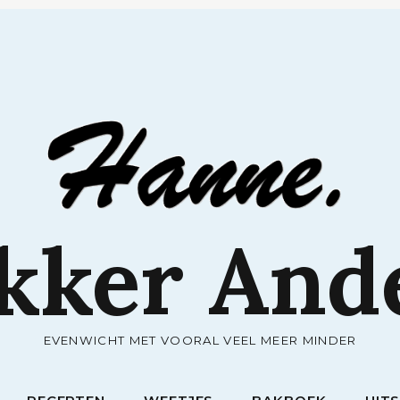
RECEPTEN
WEETJES
BAKBOEK
UIT
kker And
EVENWICHT MET VOORAL VEEL MEER MINDER