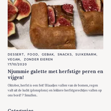
C
DESSERT
FOOD
GEBAK
SNACKS
SUIKERARM
A
VEGAN
ZONDER EIEREN
T
E
17/10/2020
G
Njummie galette met herfstige peren en
O
R
vijgen!
I
E
S
Oktober, herfst is een feit! Blaadjes vallen van de bomen, regen
valt uit de lucht (plonsplons) en lekkere herfstgerechtjes vallen op
ons bord! ? Smullen..
Categories