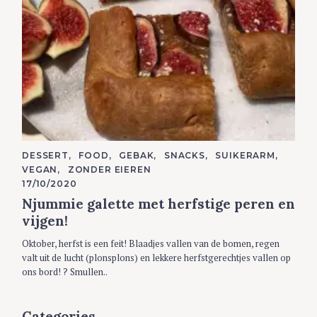
C
DESSERT
FOOD
GEBAK
SNACKS
SUIKERARM
A
VEGAN
ZONDER EIEREN
T
E
17/10/2020
G
Njummie galette met herfstige peren en
O
R
vijgen!
I
E
S
Oktober, herfst is een feit! Blaadjes vallen van de bomen, regen
valt uit de lucht (plonsplons) en lekkere herfstgerechtjes vallen op
ons bord! ? Smullen..
Categories