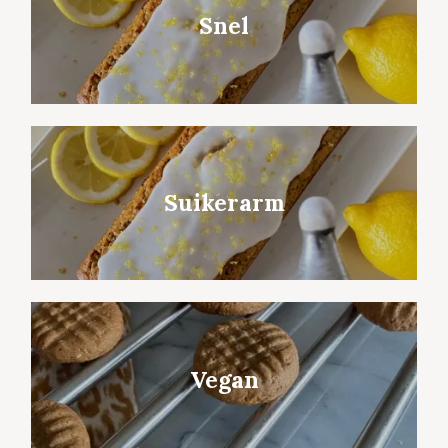
Snel
Suikerarm
Vegan