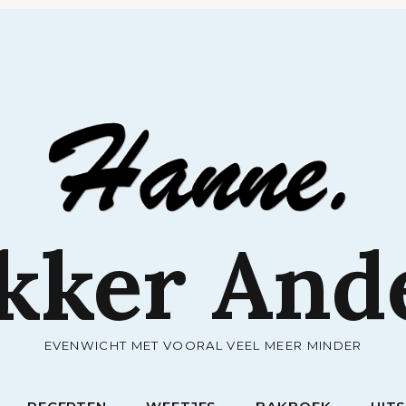
RECEPTEN
WEETJES
BAKBOEK
UIT
kker And
EVENWICHT MET VOORAL VEEL MEER MINDER