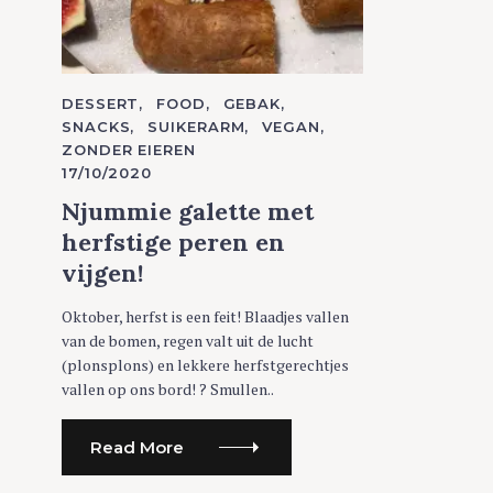
C
DESSERT
FOOD
GEBAK
A
SNACKS
SUIKERARM
VEGAN
T
ZONDER EIEREN
E
G
17/10/2020
O
R
Njummie galette met
I
E
herfstige peren en
S
vijgen!
Oktober, herfst is een feit! Blaadjes vallen
van de bomen, regen valt uit de lucht
(plonsplons) en lekkere herfstgerechtjes
vallen op ons bord! ? Smullen..
Read More