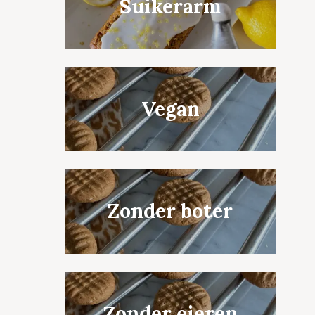
Suikerarm
Vegan
Zonder boter
Zonder eieren