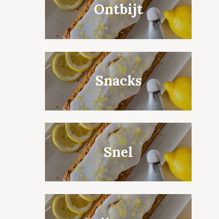
Ontbijt
Snacks
Snel