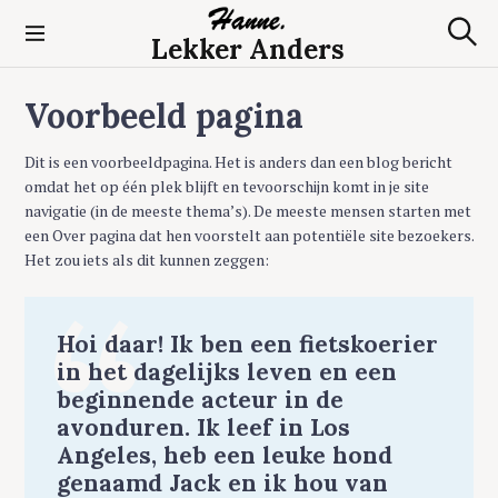
S
k
Lekker Anders
S
i
e
p
a
Voorbeeld pagina
t
r
c
o
h
c
Dit is een voorbeeldpagina. Het is anders dan een blog bericht
o
omdat het op één plek blijft en tevoorschijn komt in je site
n
navigatie (in de meeste thema’s). De meeste mensen starten met
t
een Over pagina dat hen voorstelt aan potentiële site bezoekers.
e
Het zou iets als dit kunnen zeggen:
n
t
Hoi daar! Ik ben een fietskoerier
in het dagelijks leven en een
beginnende acteur in de
avonduren. Ik leef in Los
Angeles, heb een leuke hond
genaamd Jack en ik hou van