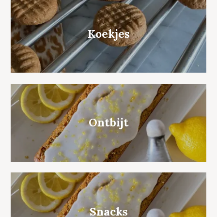
Koekjes
Ontbijt
Snacks