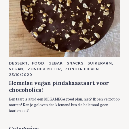
C
DESSERT
FOOD
GEBAK
SNACKS
SUIKERARM
A
VEGAN
ZONDER BOTER
ZONDER EIEREN
T
E
23/10/2020
G
Hemelse vegan pindakaastaart voor
O
R
chocoholics!
I
E
S
Een taart is altijd een MEGAMEGAgoed plan, niet? Ik ben verzot op
taarten! Kan je geloven dat ik iemand ken die helemaal geen
taarten eet?..
Categories