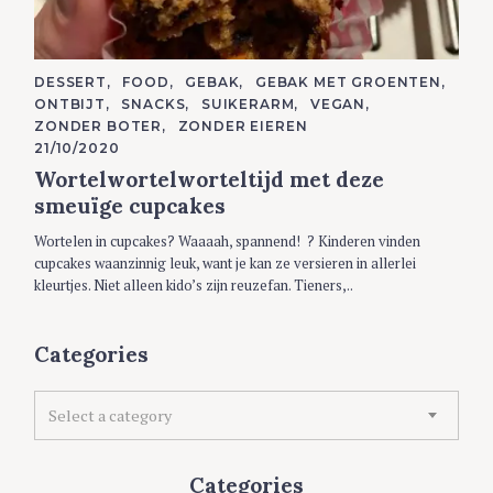
C
DESSERT
FOOD
GEBAK
GEBAK MET GROENTEN
A
ONTBIJT
SNACKS
SUIKERARM
VEGAN
T
E
ZONDER BOTER
ZONDER EIEREN
G
21/10/2020
O
R
Wortelwortelworteltijd met deze
I
E
smeuïge cupcakes
S
Wortelen in cupcakes? Waaaah, spannend! ? Kinderen vinden
cupcakes waanzinnig leuk, want je kan ze versieren in allerlei
kleurtjes. Niet alleen kido’s zijn reuzefan. Tieners,..
Categories
C
Select a category
a
t
e
Categories