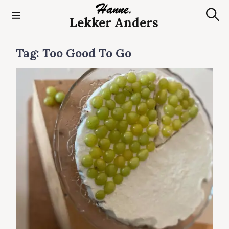
S
k
Lekker Anders
S
i
e
p
a
t
Tag:
Too Good To Go
r
c
o
h
c
o
n
t
e
n
t