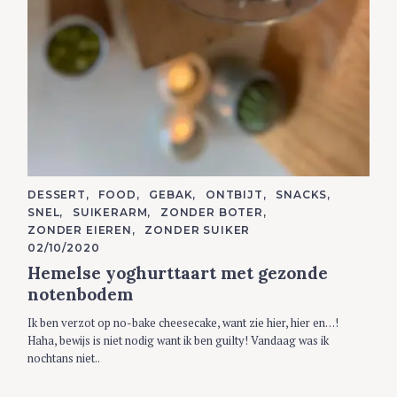
C
DESSERT
FOOD
GEBAK
ONTBIJT
SNACKS
A
SNEL
SUIKERARM
ZONDER BOTER
T
E
ZONDER EIEREN
ZONDER SUIKER
G
02/10/2020
O
R
Hemelse yoghurttaart met gezonde
I
E
notenbodem
S
Ik ben verzot op no-bake cheesecake, want zie hier, hier en…!
Haha, bewijs is niet nodig want ik ben guilty! Vandaag was ik
nochtans niet..