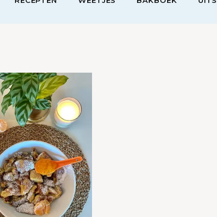
RECEPTEN
WEETJES
BAKBOEK
UIT