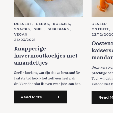
C
DESSERT
GEBAK
KOEKJES
C
DESSERT
A
A
SNACKS
SNEL
SUIKERARM
ONTBIJT
T
T
VEGAN
22/12/202
E
E
G
G
23/03/2021
O
O
Oostenr
R
R
Knapperige
I
I
kaiser
E
E
havermoutkoekjes met
S
S
mandar
amandeltjes
Deze kerstvak
Snelle koekjes, wat fijn dat ze bestaan! De
prachtige ber
laatste tijd heb ik het zelf een heel pak
Toch wil dat 
drukker doordat ik even twee jobs aan het..
skifood niet 
Read More
Read M