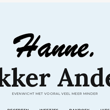
RECEPTEN
WEETJES
BAKBOEK
UIT
kker And
EVENWICHT MET VOORAL VEEL MEER MINDER