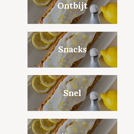
Ontbijt
Snacks
Snel