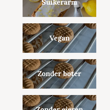
Suikerarm
Vegan
Zonder boter
Zonder eieren