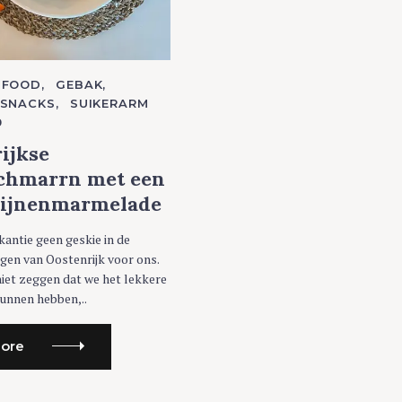
FOOD
GEBAK
SNACKS
SUIKERARM
0
ijkse
schmarrn met een
ijnenmarmelade
antie geen geskie in de
gen van Oostenrijk voor ons.
niet zeggen dat we het lekkere
kunnen hebben,..
ore