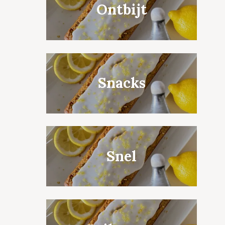
Ontbijt
Snacks
Snel