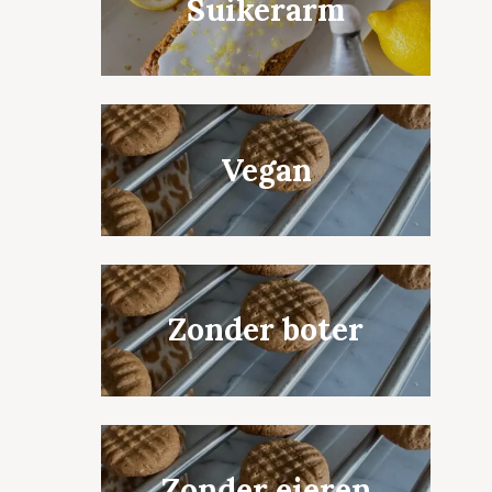
Suikerarm
Vegan
Zonder boter
Zonder eieren