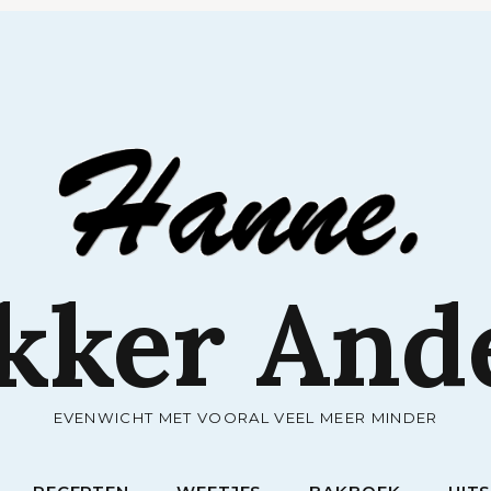
RECEPTEN
WEETJES
BAKBOEK
UIT
kker And
EVENWICHT MET VOORAL VEEL MEER MINDER