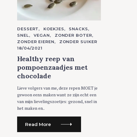
C
DESSERT
KOEKJES
SNACKS
A
SNEL
VEGAN
ZONDER BOTER
T
ZONDER EIEREN
ZONDER SUIKER
E
G
18/04/2021
O
R
Healthy reep van
I
E
pompoenzaadjes met
S
chocolade
Lieve volgers van me, deze repen MOET je
gewoon eens maken want ze zijn echt een
van mijn lievelingszoetjes: gezond, snel in
het maken en..
Read More