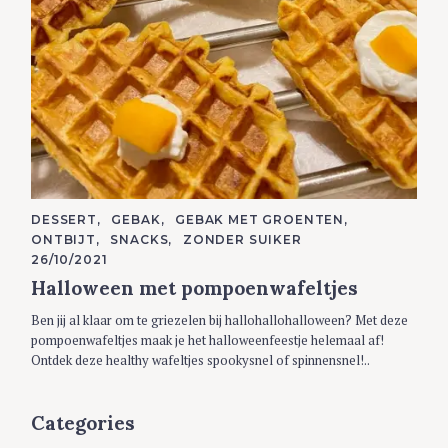
C
DESSERT
GEBAK
GEBAK MET GROENTEN
A
ONTBIJT
SNACKS
ZONDER SUIKER
T
E
26/10/2021
G
Halloween met pompoenwafeltjes
O
R
I
Ben jij al klaar om te griezelen bij hallohallohalloween? Met deze
E
S
pompoenwafeltjes maak je het halloweenfeestje helemaal af!
Ontdek deze healthy wafeltjes spookysnel of spinnensnel!..
Categories