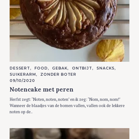
C
DESSERT
FOOD
GEBAK
ONTBIJT
SNACKS
A
SUIKERARM
ZONDER BOTER
T
E
09/10/2020
G
Notencake met peren
O
R
I
Herfst zegt: ‘Noten, noten, noten’ en ik zeg: ‘Nom, nom, nom!’
E
S
Wanneer de blaadjes van de bomen vallen, vallen ook de lekkere
noten op de..