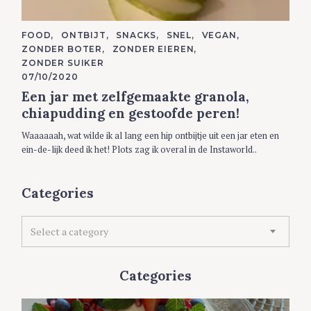
C
FOOD
ONTBIJT
SNACKS
SNEL
VEGAN
A
ZONDER BOTER
ZONDER EIEREN
T
E
ZONDER SUIKER
G
07/10/2020
O
R
Een jar met zelfgemaakte granola,
I
E
chiapudding en gestoofde peren!
S
Waaaaaah, wat wilde ik al lang een hip ontbijtje uit een jar eten en
ein-de-lijk deed ik het! Plots zag ik overal in de Instaworld..
Categories
C
Select a category
a
t
e
Categories
g
o
r