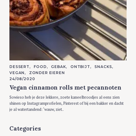
C
DESSERT
FOOD
GEBAK
ONTBIJT
SNACKS
A
VEGAN
ZONDER EIEREN
T
E
24/08/2020
G
Vegan cinnamon rolls met pecannoten
O
R
I
Sowieso heb je deze lekkere, zoete kaneelbroodjes al eens zien
E
S
shinen op Instagramprofielen, Pinterest of bij een bakker en dacht
je al watertandend: ‘wauw, ziet..
Categories