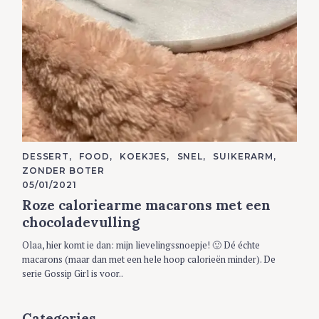
C
DESSERT
FOOD
KOEKJES
SNEL
SUIKERARM
A
ZONDER BOTER
T
E
05/01/2021
G
Roze caloriearme macarons met een
O
R
chocoladevulling
I
E
S
Olaa, hier komt ie dan: mijn lievelingssnoepje! 🙂 Dé échte
macarons (maar dan met een hele hoop calorieën minder). De
serie Gossip Girl is voor..
Categories