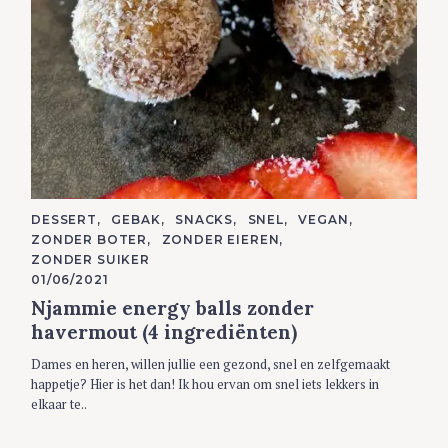
C
DESSERT
GEBAK
SNACKS
SNEL
VEGAN
A
ZONDER BOTER
ZONDER EIEREN
T
E
ZONDER SUIKER
G
01/06/2021
O
R
Njammie energy balls zonder
I
E
havermout (4 ingrediënten)
S
Dames en heren, willen jullie een gezond, snel en zelfgemaakt
happetje? Hier is het dan! Ik hou ervan om snel iets lekkers in
elkaar te..